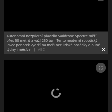
Autonomní bezpilotní plavidlo Saildrone Spectre měří
přes 50 metrů a váží 250 tun. Tento moderní robotický
lovec ponorek vydrží na moři bez lidské posádky dlouhé
týdny i měsíce.
|
ABC