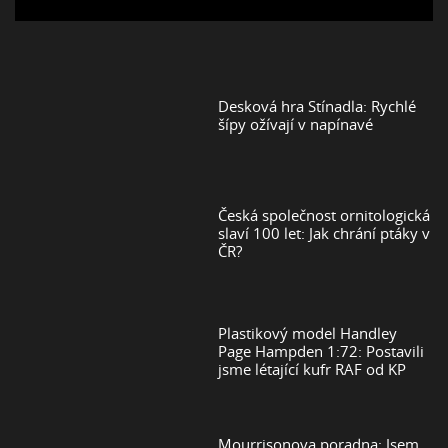
Desková hra Stínadla: Rychlé
šípy ožívají v napínavé
Česká společnost ornitologická
slaví 100 let: Jak chrání ptáky v
ČR?
Plastikový model Handley
Page Hampden 1:72: Postavili
jsme létající kufr RAF od KP
Mourrisonova poradna: Jsem