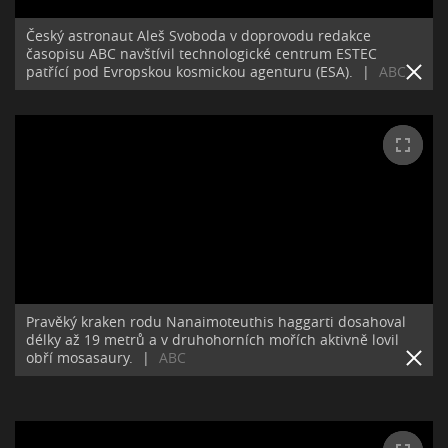
Český astronaut Aleš Svoboda v doprovodu redakce
časopisu ABC navštívil technologické centrum ESTEC
patřící pod Evropskou kosmickou agenturu (ESA).
|
ABC
Pravěký kraken rodu Nanaimoteuthis haggarti dosahoval
délky až 19 metrů a v druhohorních mořích aktivně lovil
obří mosasaury.
|
ABC