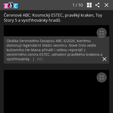
1
/
10
Červnové ABC: Kosmický ESTEC, pravěký kraken, Toy
Story 5 a vystřihovánky hradů
Obálka červnového časopisu ABC 6/2026, kterému
dominují legendární Vládci vesmíru. Nové číslo vedle
kultovního He-Mana přináší i velkou reportáž z
vesmírného centra ESTEC, odhalení pravěkého krakena a
vystřihovánky.
|
ABC