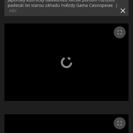
padesát let starou záhadu hvězdy Gama Cassiopeiae
|
ABC