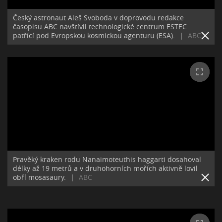
Český astronaut Aleš Svoboda v doprovodu redakce
časopisu ABC navštívil technologické centrum ESTEC
patřící pod Evropskou kosmickou agenturu (ESA).
|
ABC
Pravěký kraken rodu Nanaimoteuthis haggarti dosahoval
délky až 19 metrů a v druhohorních mořích aktivně lovil
obří mosasaury.
|
ABC