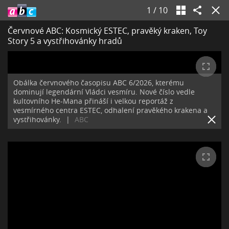
1
/
10
Červnové ABC: Kosmický ESTEC, pravěký kraken, Toy
Story 5 a vystřihovánky hradů
Obálka červnového časopisu ABC 6/2026, kterému
dominují legendární Vládci vesmíru. Nové číslo vedle
kultovního He-Mana přináší i velkou reportáž z
vesmírného centra ESTEC, odhalení pravěkého krakena a
vystřihovánky.
|
ABC