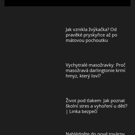
Jak vznikla žvýkačka? Od
pravěké pryskyřice až po
mátovou pochoutku
Vychytralé masožravky: Proč
masožravá darlingtonie krmí
hmyz, který loví?
Život pod tlakem: Jak poznat
školní stres a vyhoření u dětí?
| Linka bezpečí
Nahlédněte do nové továrny