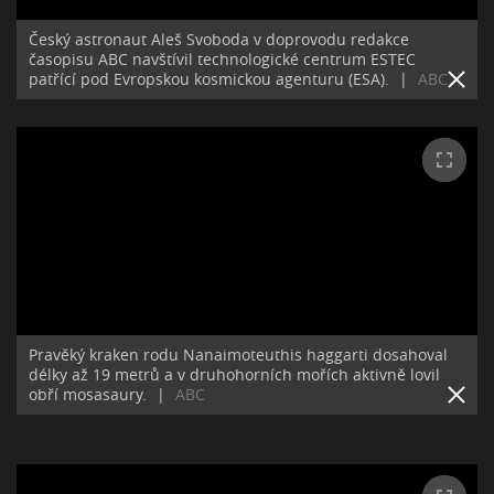
Český astronaut Aleš Svoboda v doprovodu redakce
časopisu ABC navštívil technologické centrum ESTEC
patřící pod Evropskou kosmickou agenturu (ESA).
|
ABC
Pravěký kraken rodu Nanaimoteuthis haggarti dosahoval
délky až 19 metrů a v druhohorních mořích aktivně lovil
obří mosasaury.
|
ABC