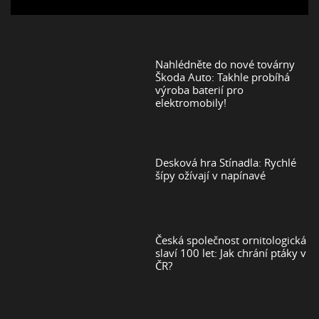
Nahlédněte do nové továrny
Škoda Auto: Takhle probíhá
výroba baterií pro
elektromobily!
Desková hra Stínadla: Rychlé
šípy ožívají v napínavé
Česká společnost ornitologická
slaví 100 let: Jak chrání ptáky v
ČR?