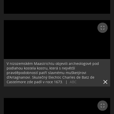
V nizozemském Maastrichtu objevili archeologové pod
podlahou kostela kostru, která s největší
pravděpodobností patří slavnému mušketýrovi
d'Artagnanovi. Skutečný šlechtic Charles de Batz de
Castelmore zde padl v roce 1673.
|
ABC