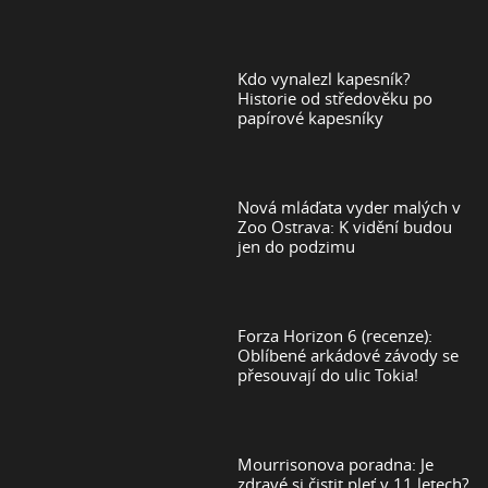
Kdo vynalezl kapesník?
Historie od středověku po
papírové kapesníky
Nová mláďata vyder malých v
Zoo Ostrava: K vidění budou
jen do podzimu
Forza Horizon 6 (recenze):
Oblíbené arkádové závody se
přesouvají do ulic Tokia!
Mourrisonova poradna: Je
zdravé si čistit pleť v 11 letech?