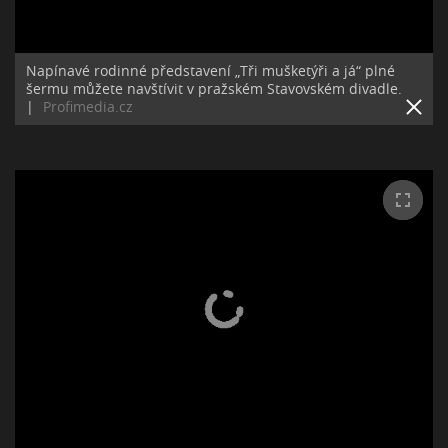
Napínavé rodinné představení „Tři mušketýři a já“ plné
šermu můžete navštívit v pražském Stavovském divadle.
|
Profimedia.cz