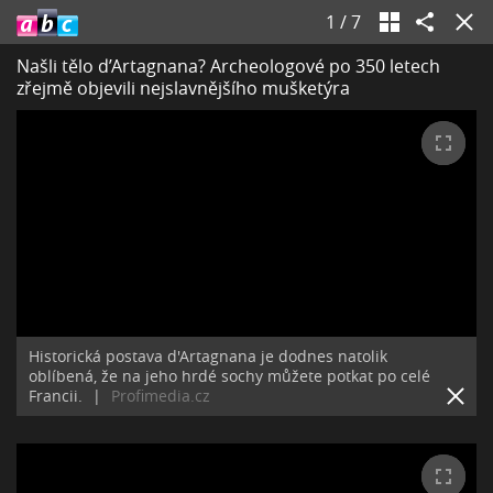
1
/
7
Našli tělo d’Artagnana? Archeologové po 350 letech
zřejmě objevili nejslavnějšího mušketýra
Historická postava d'Artagnana je dodnes natolik
oblíbená, že na jeho hrdé sochy můžete potkat po celé
Francii.
|
Profimedia.cz