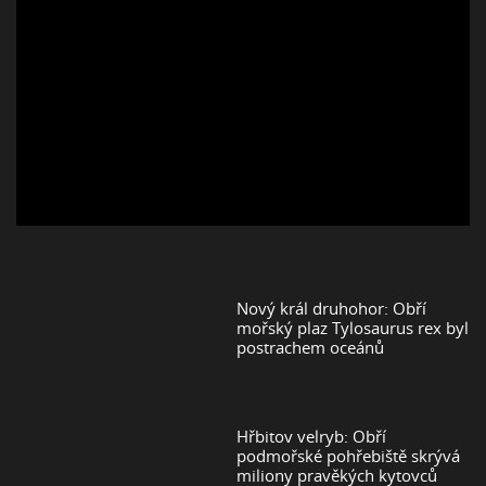
Nový král druhohor: Obří
mořský plaz Tylosaurus rex byl
postrachem oceánů
Hřbitov velryb: Obří
podmořské pohřebiště skrývá
miliony pravěkých kytovců