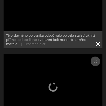
Tělo slavného bojovníka odpočívalo po celá staletí ukryté
přímo pod podlahou v hlavní lodi maastrichtského
kostela.
|
Profimedia.cz