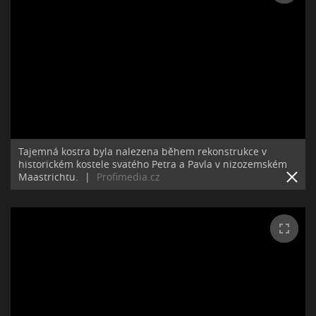
Tajemná kostra byla nalezena během rekonstrukce v
historickém kostele svatého Petra a Pavla v nizozemském
Maastrichtu.
|
Profimedia.cz