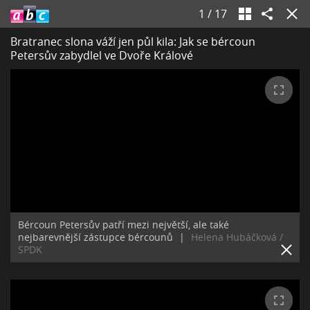
1
/
17
Bratranec slona váží jen půl kila: Jak se bércoun
Petersův zabydlel ve Dvoře Králové
Bércoun Petersův patří mezi největší, ale také
nejbarevnější zástupce bércounů
|
Helena Hubáčková /
SPDK