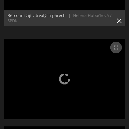
Bércouni žijí v trvalých párech
|
Helena Hubáčková /
SPDK