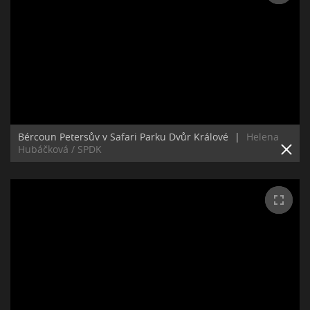
Bércoun Petersův v Safari Parku Dvůr Králové
|
Helena
Hubáčková / SPDK