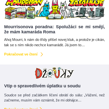
Mourrisonova poradna: Spolužáci se mi smějí,
že mám kamaráda Roma
Ahoj Mourri, k nám do třídy přišel novej kluk, a protože je cikán,
tak se s ním nikdo nechce kamarádit. Já jsem to…
Pokračovat ve čtení
Vtip o spravedlivém úplatku u soudu
Soudce se před začátkem líčení obrátí do sálu: „Vážení, než
začneme, musím vám oznámit, že mi obhájce…