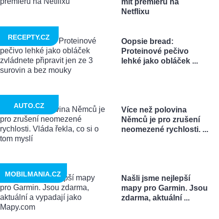
mít premiéru na
Netflixu
RECEPTY.CZ
Oopsie bread:
Proteinové pečivo
lehké jako obláček ...
AUTO.CZ
Více než polovina
Němců je pro zrušení
neomezené rychlosti. ...
MOBILMANIA.CZ
Našli jsme nejlepší
mapy pro Garmin. Jsou
zdarma, aktuální ...