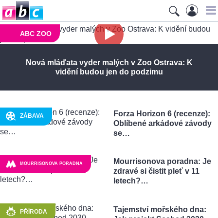
ABC ZOO
Nová mláďata vyder malých v Zoo Ostrava: K
vidění budou jen do podzimu
Forza Horizon 6 (recenze):
ZÁBAVA
Oblíbené arkádové závody
se…
Mourrisonova poradna: Je
MOURRISONOVA PORADNA
zdravé si čistit pleť v 11
letech?…
Tajemství mořského dna:
PŘÍRODA