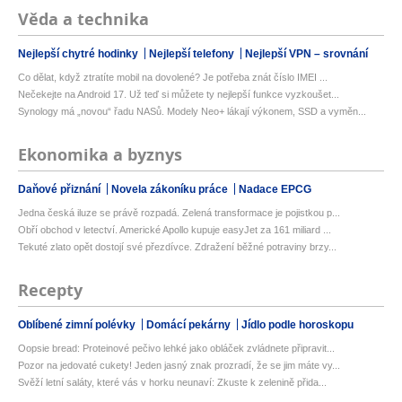
Věda a technika
Nejlepší chytré hodinky
Nejlepší telefony
Nejlepší VPN – srovnání
Co dělat, když ztratíte mobil na dovolené? Je potřeba znát číslo IMEI ...
Nečekejte na Android 17. Už teď si můžete ty nejlepší funkce vyzkoušet...
Synology má „novou“ řadu NASů. Modely Neo+ lákají výkonem, SSD a vyměn...
Ekonomika a byznys
Daňové přiznání
Novela zákoníku práce
Nadace EPCG
Jedna česká iluze se právě rozpadá. Zelená transformace je pojistkou p...
Obří obchod v letectví. Americké Apollo kupuje easyJet za 161 miliard ...
Tekuté zlato opět dostojí své přezdívce. Zdražení běžné potraviny brzy...
Recepty
Oblíbené zimní polévky
Domácí pekárny
Jídlo podle horoskopu
Oopsie bread: Proteinové pečivo lehké jako obláček zvládnete připravit...
Pozor na jedovaté cukety! Jeden jasný znak prozradí, že se jim máte vy...
Svěží letní saláty, které vás v horku neunaví: Zkuste k zelenině přida...