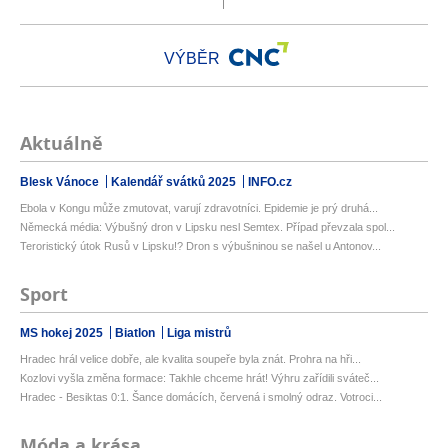
VÝBĚR
Aktuálně
Blesk Vánoce
Kalendář svátků 2025
INFO.cz
Ebola v Kongu může zmutovat, varují zdravotníci. Epidemie je prý druhá...
Německá média: Výbušný dron v Lipsku nesl Semtex. Případ převzala spol...
Teroristický útok Rusů v Lipsku!? Dron s výbušninou se našel u Antonov...
Sport
MS hokej 2025
Biatlon
Liga mistrů
Hradec hrál velice dobře, ale kvalita soupeře byla znát. Prohra na hři...
Kozlovi vyšla změna formace: Takhle chceme hrát! Výhru zařídili sváteč...
Hradec - Besiktas 0:1. Šance domácích, červená i smolný odraz. Votroci...
Móda a krása