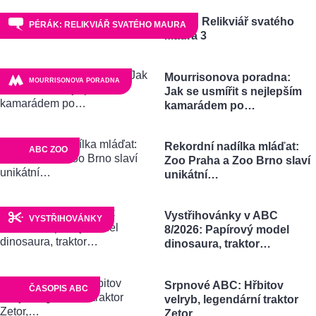
Pérák: Relikviář svatého
PÉRÁK: RELIKVIÁŘ SVATÉHO MAURA
Maura 3
Mourrisonova poradna:
MOURRISONOVA PORADNA
Jak se usmířit s nejlepším
kamarádem po…
Rekordní nadílka mláďat:
ABC ZOO
Zoo Praha a Zoo Brno slaví
unikátní…
Vystřihovánky v ABC
VYSTŘIHOVÁNKY
8/2026: Papírový model
dinosaura, traktor…
Srpnové ABC: Hřbitov
ČASOPIS ABC
velryb, legendární traktor
Zetor,…