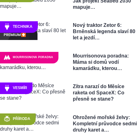
Jak projekt Seabed 2030
mapuje…
Nový traktor Zetor 6:
TECHNIKA
Brněnská legenda slaví 80
let a jezdí…
Mourrisonova poradna:
MOURRISONOVA PORADNA
Máma si domů vodí
kamarádku, kterou…
Zítra narazí do Měsíce
VESMÍR
raketa od SpaceX: Co
přesně se stane?
Ohrožené mořské želvy:
PŘÍRODA
Kompletní průvodce sedmi
druhy karet a…