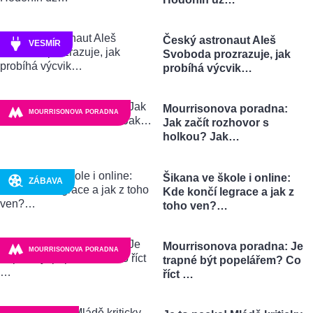
Český astronaut Aleš
VESMÍR
Svoboda prozrazuje, jak
probíhá výcvik…
Mourrisonova poradna:
MOURRISONOVA PORADNA
Jak začít rozhovor s
holkou? Jak…
Šikana ve škole i online:
ZÁBAVA
Kde končí legrace a jak z
toho ven?…
Mourrisonova poradna: Je
MOURRISONOVA PORADNA
trapné být popelářem? Co
říct …