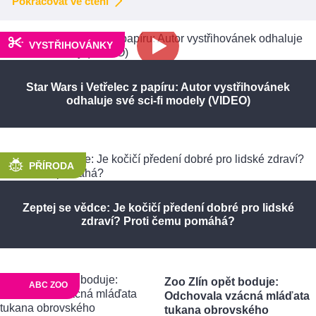
Pokračovat ve čtení
VYSTŘIHOVÁNKY
Star Wars i Vetřelec z papíru: Autor vystřihovánek
odhaluje své sci-fi modely (VIDEO)
PŘÍRODA
Zeptej se vědce: Je kočičí předení dobré pro lidské
zdraví? Proti čemu pomáhá?
Zoo Zlín opět boduje:
ABC ZOO
Odchovala vzácná mláďata
tukana obrovského