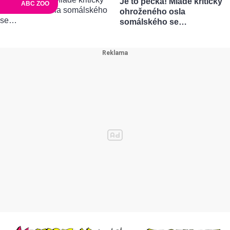
Je to pecka! Mládě kriticky
ABC ZOO
ohroženého osla
somálského se…