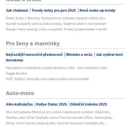
Jak zhubnout
Trendy nehty pro jaro 2025
Nové make-up trendy
Šmiky šmiky u Bereniky. Kohoutová se rozhodla zásadně změnit účes
Kuchař Kašpárek slavil po boku krásky: Dojemné přání k narozeninám
Šokující video ukazuje zkázu na palubě: Prudký propad letadla o desítk...
Pro ženy a maminky
Nejčastější novoroční předsevzetí
Miminko a mráz
Jak vybírat letní
dovolenou
Hlasatelka a moderátorka Saskia Burešová (80) - Smrt manžela ji zdrtil...
Veggie Burritos
KVÍZ: Rafťáci. Otestujte své znalosti kultovní letní komedie
Auto-moto
Alko-kalkulačka
Rallye Dakar 2025
Dálniční známka 2025
Více než polovina Němců je pro zrušení neomezené rychlosti. Vláda řekl...
Manthey slaví 30 let: Dopřejte svému Porsche závodní DNA z Nürburgring...
Dacia, Ford i Suzuki zastavují linky. Vyschlý Dunaj drtí energetiku Ba...