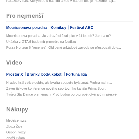
Parazité v nás: Kterým se u nás líbí a kde v našem těle je můžeme nají...
Pro nejmenší
Mourissonova poradna
Komiksy
Festival ABC
Mourrisonova poradna: Je zdravé si čistit pleť v 11 letech? Jak na to?
Ukázka z GTA 6 bude mít premiéru na Netflixu
Forza Horizon 6 (recenze): Oblíbené arkádové závody se přesouvají do u...
Video
Prostor X
Branky, body, kokoti
Fortuna liga
Hradec hrál velice dobře, ale kvalita soupeře byla znát. Prohra na hři...
Závěr tiskové konference nového sportovního kanálu Prima Sport
Tvůrci StarDance o změnách: Proč budou porotci opět čtyři a čím přesvě...
Nákupy
hledejceny.cz
Zboží Živě
Osobní vozy
Zboží Dáma