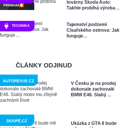
továrny Škoda Auto:
Takhle probíhá výroba…
Tajemství podzemí
TECHNIKA
Císařského ostrova: Jak
funguje…
ČLÁNKY ODJINUD
AUTOREVUE.CZ
V Česku je na prodej
dokonale zachovalé
BMW E46. Slabý ...
DOUPĚ.CZ
Ukázka z GTA 6 bude