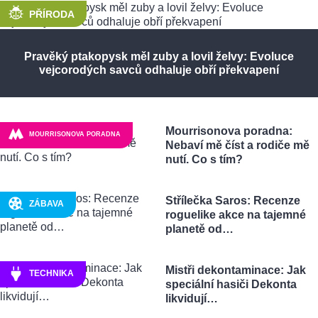
PŘÍRODA
Pravěký ptakopysk měl zuby a lovil želvy: Evoluce
vejcorodých savců odhaluje obří překvapení
Mourrisonova poradna:
MOURRISONOVA PORADNA
Nebaví mě číst a rodiče mě
nutí. Co s tím?
Střílečka Saros: Recenze
ZÁBAVA
roguelike akce na tajemné
planetě od…
Mistři dekontaminace: Jak
TECHNIKA
speciální hasiči Dekonta
likvidují…