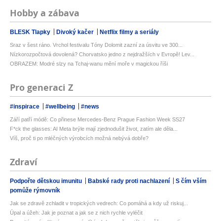
Hobby a zábava
BLESK Tlapky
Divoký kačer
Netflix filmy a seriály
Sraz v šest ráno. Vrchol festivalu Tóny Dolomit zazní za úsvitu ve 300...
Nízkorozpočtová dovolená? Chorvatsko jedno z nejdražších v Evropě! Lev...
OBRAZEM: Modré slzy na Tchaj-wanu mění moře v magickou říši
Pro generaci Z
#inspirace
#wellbeing
#news
Září patří módě: Co přinese Mercedes-Benz Prague Fashion Week SS27
F*ck the glasses: AI Meta brýle mají zjednodušit život, zatím ale děla...
Víš, proč ti po mléčných výrobcích možná nebývá dobře?
Zdraví
Podpořte dětskou imunitu
Babské rady proti nachlazení
S čím vším
pomůže rýmovník
Jak se zdravě zchladit v tropických vedrech: Co pomáhá a kdy už riskuj...
Úpal a úžeh: Jak je poznat a jak se z nich rychle vyléčit