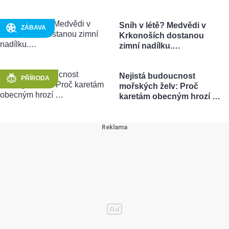
Sníh v létě? Medvědi v
ZÁBAVA
Krkonoších dostanou
zimní nadílku.…
Nejistá budoucnost
PŘÍRODA
mořských želv: Proč
karetám obecným hrozí …