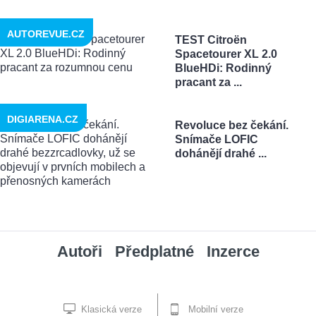
AUTOREVUE.CZ
TEST Citroën
Spacetourer XL 2.0
BlueHDi: Rodinný
pracant za ...
DIGIARENA.CZ
Revoluce bez čekání.
Snímače LOFIC
dohánějí drahé ...
Autoři
Předplatné
Inzerce
Klasická verze
Mobilní verze