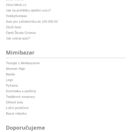
zbozi.blesk.cz
Jak na prohlídku ojetého vozu?
HobbyKompas
Auto pro začátečníka do 100 000 Kč
Zboží Auto
Ojetá Škoda Octavia
Jak vybrat auto?
Mimibazar
Testujte s Mimibazarem
Monster High
Barbie
Lego
Pyžama
Kosmetika a parfémy
Teplákové soupravy
Dětské boty
Ložní povlečení
Bazar nábytku
Doporučujeme