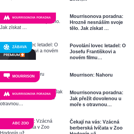
Mourrisonova poradna:
MOURRISONOVA PORADNA
Hrozně nesnáším svoje
tělo. Jak získat …
Povolání lovec letadel: O
ZÁBAVA
Josefu Františkovi a
novém filmu…
Mourrison: Nahoru
MOURRISON
Mourrisonova poradna:
MOURRISONOVA PORADNA
Jak přežít dovolenou u
moře s otravnou…
Čekají na vás: Vzácná
ABC ZOO
berberská lvíčata v Zoo
Hodonín už…