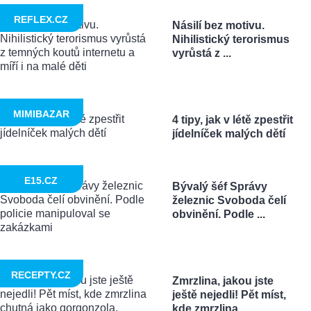
REFLEX.CZ
Násilí bez motivu.
Nihilistický terorismus
vyrůstá z ...
MIMIBAZAR
4 tipy, jak v létě zpestřit
jídelníček malých dětí
E15.CZ
Bývalý šéf Správy
železnic Svoboda čelí
obvinění. Podle ...
RECEPTY.CZ
Zmrzlina, jakou jste
ještě nejedli! Pět míst,
kde zmrzlina ...