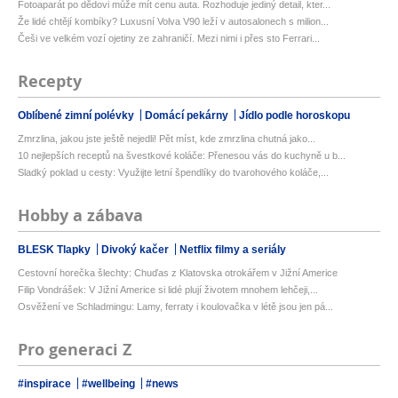
Fotoaparát po dědovi může mít cenu auta. Rozhoduje jediný detail, kter...
Že lidé chtějí kombíky? Luxusní Volva V90 leží v autosalonech s milion...
Češi ve velkém vozí ojetiny ze zahraničí. Mezi nimi i přes sto Ferrari...
Recepty
Oblíbené zimní polévky
Domácí pekárny
Jídlo podle horoskopu
Zmrzlina, jakou jste ještě nejedli! Pět míst, kde zmrzlina chutná jako...
10 nejlepších receptů na švestkové koláče: Přenesou vás do kuchyně u b...
Sladký poklad u cesty: Využijte letní špendlíky do tvarohového koláče,...
Hobby a zábava
BLESK Tlapky
Divoký kačer
Netflix filmy a seriály
Cestovní horečka šlechty: Chuďas z Klatovska otrokářem v Jižní Americe
Filip Vondrášek: V Jižní Americe si lidé plují životem mnohem lehčeji,...
Osvěžení ve Schladmingu: Lamy, ferraty i koulovačka v létě jsou jen pá...
Pro generaci Z
#inspirace
#wellbeing
#news