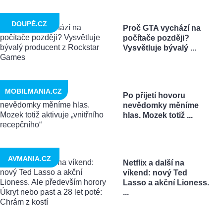
DOUPĚ.CZ
Proč GTA vychází na
počítače později?
Vysvětluje bývalý ...
MOBILMANIA.CZ
Po přijetí hovoru
nevědomky měníme
hlas. Mozek totiž ...
AVMANIA.CZ
Netflix a další na
víkend: nový Ted
Lasso a akční Lioness.
...