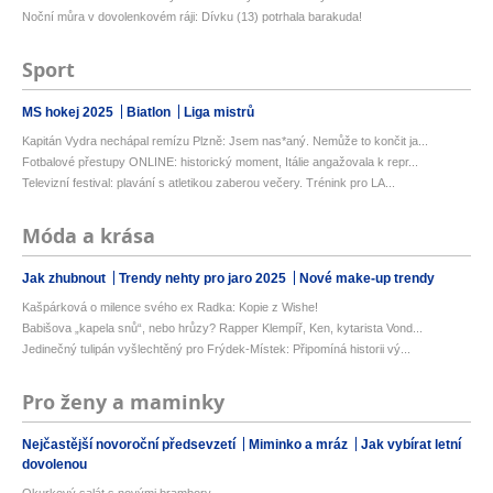
Noční můra v dovolenkovém ráji: Dívku (13) potrhala barakuda!
Sport
MS hokej 2025
Biatlon
Liga mistrů
Kapitán Vydra nechápal remízu Plzně: Jsem nas*aný. Nemůže to končit ja...
Fotbalové přestupy ONLINE: historický moment, Itálie angažovala k repr...
Televizní festival: plavání s atletikou zaberou večery. Trénink pro LA...
Móda a krása
Jak zhubnout
Trendy nehty pro jaro 2025
Nové make-up trendy
Kašpárková o milence svého ex Radka: Kopie z Wishe!
Babišova „kapela snů“, nebo hrůzy? Rapper Klempíř, Ken, kytarista Vond...
Jedinečný tulipán vyšlechtěný pro Frýdek-Místek: Připomíná historii vý...
Pro ženy a maminky
Nejčastější novoroční předsevzetí
Miminko a mráz
Jak vybírat letní
dovolenou