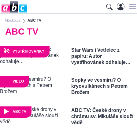
Ábíčko.cz
ABC TV
ABC TV
Star Wars i Vetřelec z
VYSTŘIHOVÁNKY
papíru: Autor
vystřihovánek odhaluje…
Sopky ve vesmíru? O
VIDEO
kryovulkánech s Petrem
Brožem
ABC TV: České drony v
ABC TV
chrámu sv. Mikuláše slouží
vědě