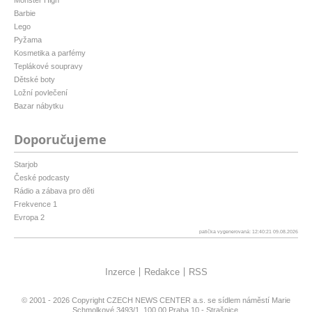
Monster High
Barbie
Lego
Pyžama
Kosmetika a parfémy
Teplákové soupravy
Dětské boty
Ložní povlečení
Bazar nábytku
Doporučujeme
Starjob
České podcasty
Rádio a zábava pro děti
Frekvence 1
Evropa 2
patička vygenerovaná: 12:40:21 09.08.2026
Inzerce
Redakce
RSS
© 2001 - 2026 Copyright
CZECH NEWS CENTER a.s.
se sídlem náměstí Marie
Schmolkové 3493/1, 100 00 Praha 10 - Strašnice,