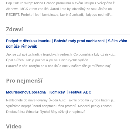
Pop Culture Wrap: Ariana Grande promluvila o svém ústupu z veřejného ž...
Alt news: MGK v tom zas lítá, Jared Leto byl obviněný ze sexuálního ob...
RECEPT: Perfektní letní kombinace, které tě zchladí, i kdybys nechtěl*...
Zdraví
Podpořte dětskou imunitu
Babské rady proti nachlazení
S čím vším
pomůže rýmovník
Jak se zdravě zchladit v tropických vedrech: Co pomáhá a kdy už riskuj...
Úpal a úžeh: Jak je poznat a jak se z nich rychle vyléčit
Parazité v nás: Kterým se u nás líbí a kde v našem těle je můžeme nají...
Pro nejmenší
Mourissonova poradna
Komiksy
Festival ABC
Nahlédněte do nové továrny Škoda Auto: Takhle probíhá výroba baterií p...
Vybíráme nejlepší herní adaptace Pána prstenů. Moderní pecky i histori...
Desková hra Stínadla: Rychlé šípy ožívají v napínavé
Video