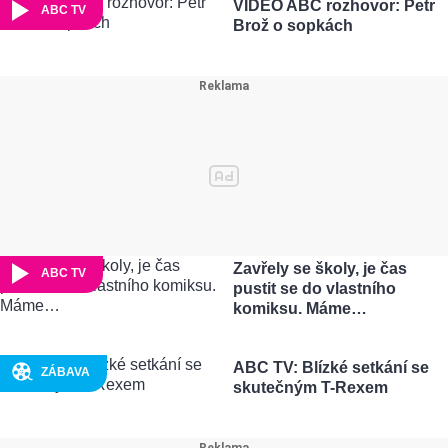
VIDEO ABC rozhovor: Petr
ABC TV
Brož o sopkách
Zavřely se školy, je čas
ABC TV
pustit se do vlastního
komiksu. Máme…
ABC TV: Blízké setkání se
ZÁBAVA
skutečným T-Rexem