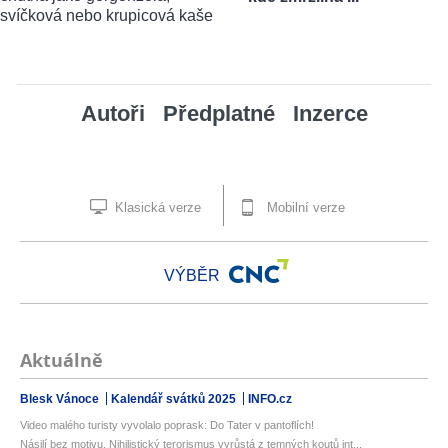
Autoři
Předplatné
Inzerce
Klasická verze
Mobilní verze
VÝBĚR
Aktuálně
Blesk Vánoce
Kalendář svátků 2025
INFO.cz
Video malého turisty vyvolalo poprask: Do Tater v pantoflích!
Násilí bez motivu. Nihilistický terorismus vyrůstá z temných koutů int...