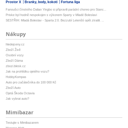
Prostor X
Branky, body, kokoti
Fortuna liga
Fanoušci čínského Dalian Yingbo si připravili parádní choreo pro Stanc...
Priske byl hodně nespokojen s výkonem Sparty v Mladé Boleslavi
SESTŘIH: Mladá Boleslav - Sparta 2:0. Bezzubí Letenští opět ztratili. ...
Nákupy
hledejceny.cz
Zboží Živě
Osobní vozy
Zboží Dáma
zbozi.blesk.cz
Jak na prohlídku ojetého vozu?
HobbyKompas
Auto pro začátečníka do 100 000 Kč
Zboží Auto
Ojetá Škoda Octavia
Jak vybrat auto?
Mimibazar
Testujte s Mimibazarem