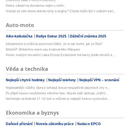
Okurkový salát s novými brambory
Dobrý základ na dovolenou nejen u moře...
Vracejí se vám doma dokola rýmy a angíny? Chyba může být v zubním kart...
Auto-moto
Alko-kalkulačka
Rallye Dakar 2025
Dálniční známka 2025
Infotainment a snížená pozornost řidiče: Je to tak horké, jak se říká?
MotoGP: Britskému warm upu kraloval Alex Márquez
Konec nudným ducatům! Laika Ecovip Evoluzione má barvy podle okruhů a ...
Věda a technika
Nejlepší chytré hodinky
Nejlepší telefony
Nejlepší VPN – srovnání
Nejdetailnější záběry Slunce odhalují dosud nespatřené plazmové víry n...
Po přijetí hovoru nevědomky měníme hlas. Mozek totiž aktivuje „vnitřní...
Nečekejte na Android 17. Už teď si můžete ty nejlepší funkce vyzkoušet...
Ekonomika a byznys
Daňové přiznání
Novela zákoníku práce
Nadace EPCG