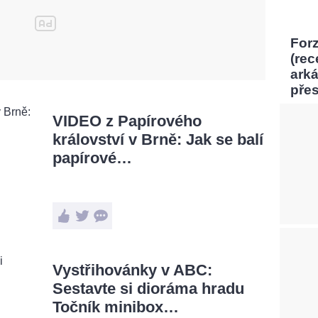
Forz
(rec
ark
pře
VIDEO z Papírového
království v Brně: Jak se balí
papírové…
Vystřihovánky v ABC:
Sestavte si dioráma hradu
Točník minibox…