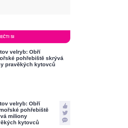
EČTI SI
tov velryb: Obří
mořské pohřebiště
vá miliony
věkých kytovců