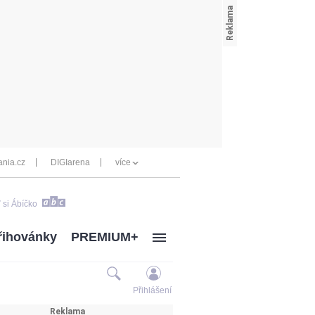
nia.cz
DIGIarena
více
 si Ábíčko
řihovánky
PREMIUM+
Přihlášení