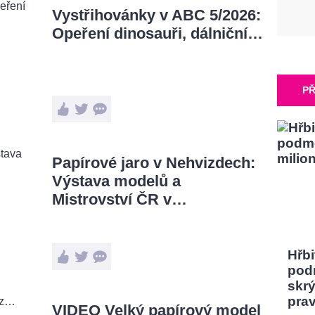
Vystřihovánky v ABC 5/2026:
Opeření dinosauři, dálniční…
PŘ
Papírové jaro v Nehvizdech:
Výstava modelů a
Mistrovství ČR v…
Hřbi
pod
skrý
pra
VIDEO Velký papírový model