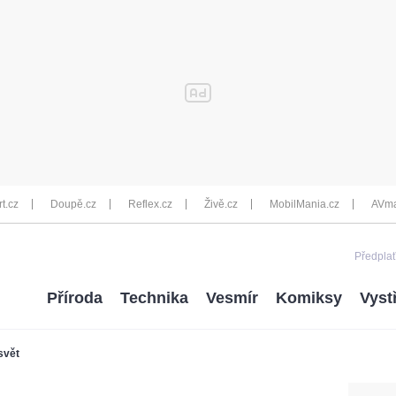
rt.cz
Doupě.cz
Reflex.cz
Živě.cz
MobilMania.cz
AVma
Předplať
Příroda
Technika
Vesmír
Komiksy
Vyst
svět