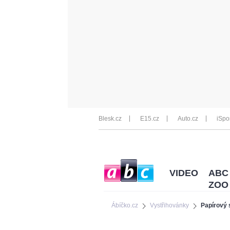
Blesk.cz
E15.cz
Auto.cz
iSpo
VIDEO
ABC
ZOO
Ábíčko.cz
Vystřihovánky
Papírový 