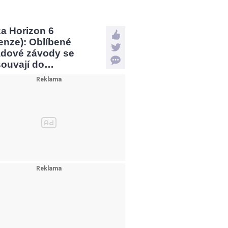
a Horizon 6
enze): Oblíbené
ádové závody se
souvají do…