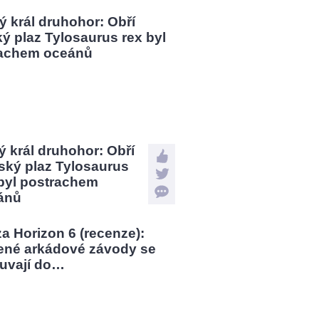
 král druhohor: Obří
ský plaz Tylosaurus
 byl postrachem
ánů