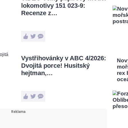
lokomotivy 151 023-9:
Recenze z…
Vystřihovánky v ABC 4/2026:
Nový
Dvojitá porce! Husitský
moř
hejtman,…
rex
oce