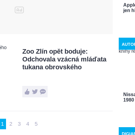
Appl
jen h
AUTO
Zoo Zlín opět boduje:
Odchovala vzácná mláďata
tukana obrovského
Niss
1980 
1
2
3
4
5
DIGIA