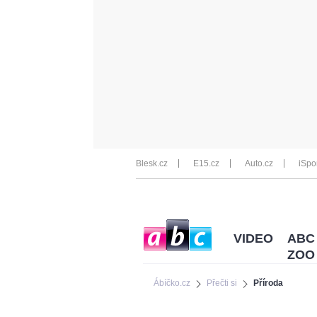
Blesk.cz
E15.cz
Auto.cz
iSpo
VIDEO
ABC
ZOO
Ábíčko.cz
Přečti si
Příroda