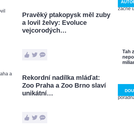
AUTO
Pravěký ptakopysk měl zuby
a lovil želvy: Evoluce
vejcorodých…
Tah 
nepo
miliar
Rekordní nadílka mláďat:
Zoo Praha a Zoo Brno slaví
DOU
unikátní…