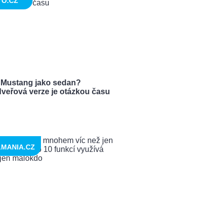
TO.CZ
 Mustang jako sedan?
dveřová verze je otázkou času
LMANIA.CZ