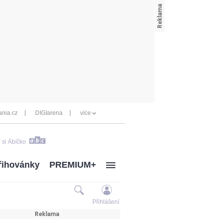
nia.cz
DIGIarena
více
 si Ábíčko
řihovánky
PREMIUM+
Přihlášení