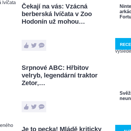
Čekají na vás: Vzácná
Nint
arká
berberská lvíčata v Zoo
Fortu
Hodonín už mohou…
RECE
Srpnové ABC: Hřbitov
velryb, legendární traktor
Zetor,…
Svěží
neuna
Je to pecka! Mládě kriticky