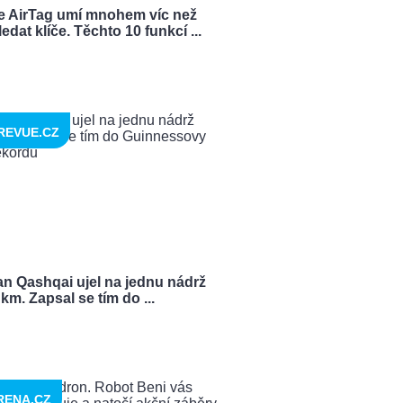
e AirTag umí mnohem víc než
ledat klíče. Těchto 10 funkcí ...
REVUE.CZ
an Qashqai ujel na jednu nádrž
km. Zapsal se tím do ...
RENA.CZ