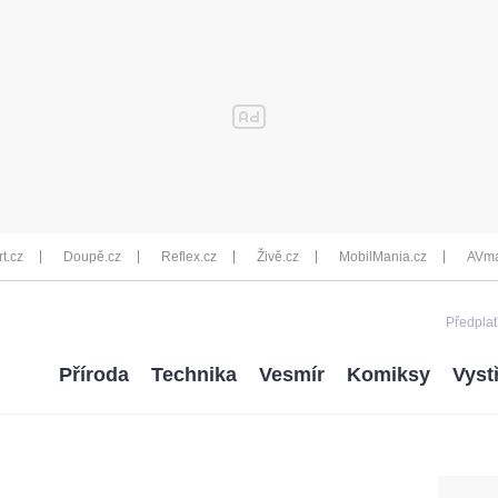
rt.cz
Doupě.cz
Reflex.cz
Živě.cz
MobilMania.cz
AVma
Předplať
Příroda
Technika
Vesmír
Komiksy
Vyst