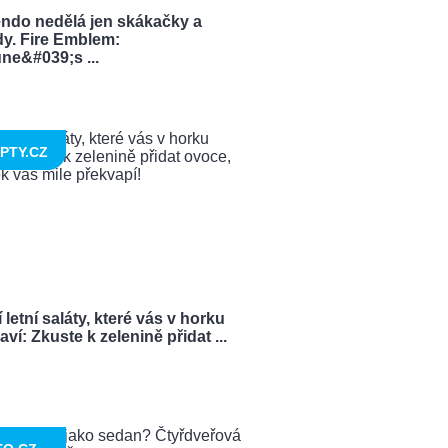
endo nedělá jen skákačky a
dy. Fire Emblem:
ne&#039;s ...
PTY.CZ
 letní saláty, které vás v horku
ví: Zkuste k zelenině přidat ...