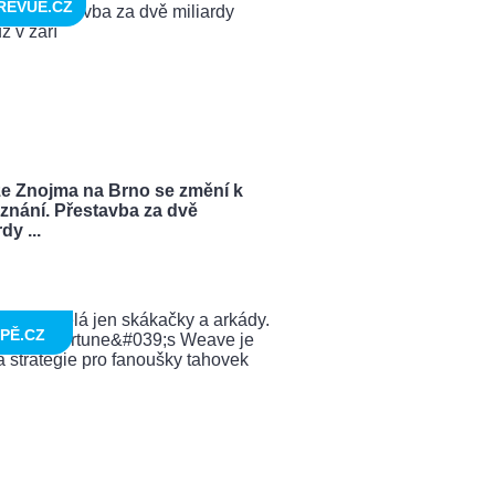
REVUE.CZ
ze Znojma na Brno se změní k
znání. Přestavba za dvě
dy ...
PĚ.CZ