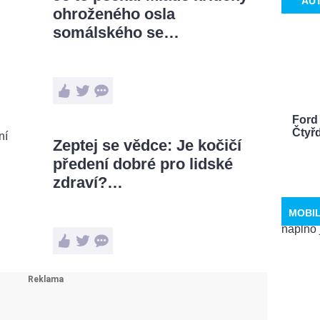
AU
ohroženého osla
somálského se…
Ford
Čtyř
Zeptej se vědce: Je kočičí
předení dobré pro lidské
zdraví?…
MOBI