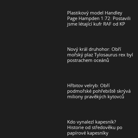
Plastikový model Handley
Page Hampden 1:72: Postavili
jsme létající kufr RAF od KP
Nový král druhohor: Obří
mořský plaz Tylosaurus rex byl
postrachem oceánů
Hřbitov velryb: Obří
podmořské pohřebiště skrývá
miliony pravěkých kytovců
Kdo vynalezl kapesník?
Historie od středověku po
papírové kapesníky