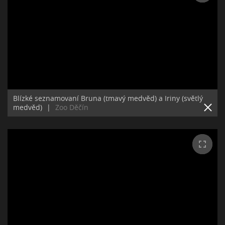
Blízké seznamovaní Bruna (tmavý medvěd) a Iriny (světlý
medvěd)
|
Zoo Děčín