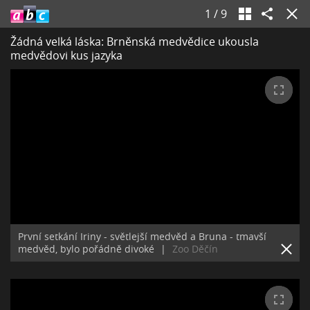
1
/
9
Žádná velká láska: Brněnská medvědice ukousla
medvědovi kus jazyka
První setkání Iriny - světlejší medvěd a Bruna - tmavší
medvěd, bylo pořádně divoké
|
Zoo Děčín