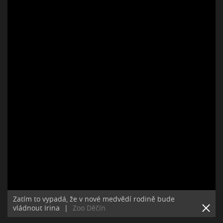
Zatím to vypadá, že v nové medvědí rodině bude
vládnout Irina
|
Zoo Děčín