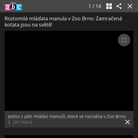
1
/
14
Roztomilá mláďata manula v Zoo Brno: Zamračená
koťata jsou na světě!
Jedno z pěti mláďat manulů, která se narodila v Zoo Brno
|
Jan Máca