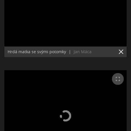
Hrdá matka se svými potomky
|
Jan Máca