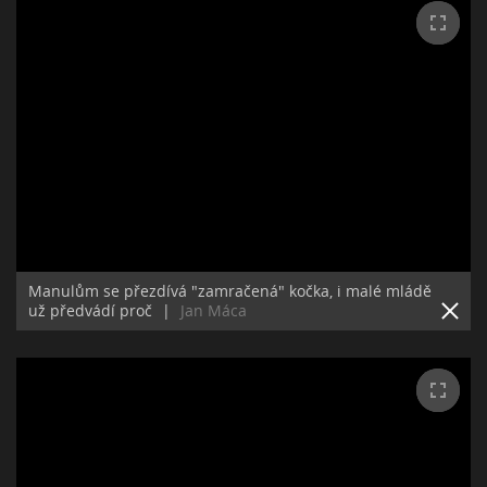
Manulům se přezdívá "zamračená" kočka, i malé mládě
už předvádí proč
|
Jan Máca