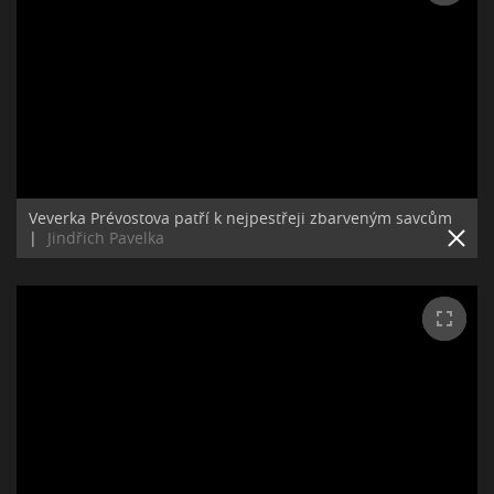
Veverka Prévostova patří k nejpestřeji zbarveným savcům
|
Jindřich Pavelka