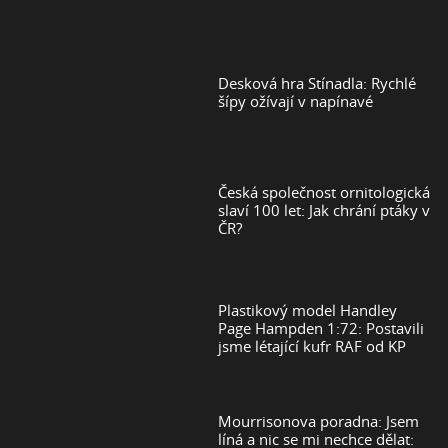
Desková hra Stínadla: Rychlé
šípy ožívají v napínavé
Česká společnost ornitologická
slaví 100 let: Jak chrání ptáky v
ČR?
Plastikový model Handley
Page Hampden 1:72: Postavili
jsme létající kufr RAF od KP
Mourrisonova poradna: Jsem
líná a nic se mi nechce dělat: