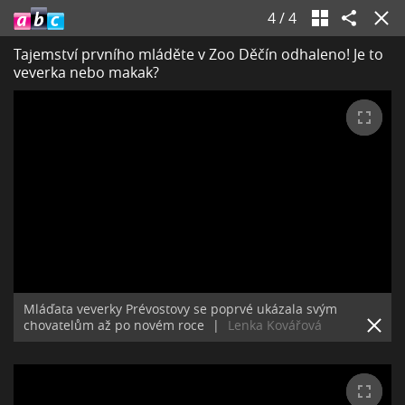
4
/
4
Tajemství prvního mláděte v Zoo Děčín odhaleno! Je to
veverka nebo makak?
Mláďata veverky Prévostovy se poprvé ukázala svým
chovatelům až po novém roce
|
Lenka Kovářová