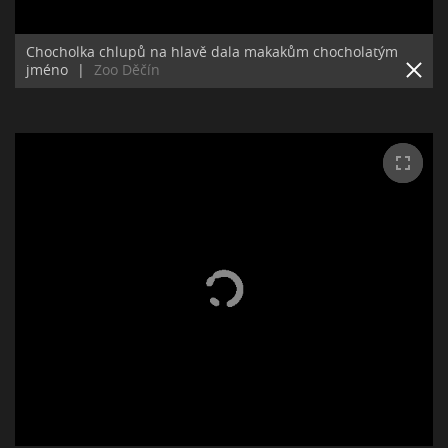
Chocholka chlupů na hlavě dala makakům chocholatým
jméno
|
Zoo Děčín