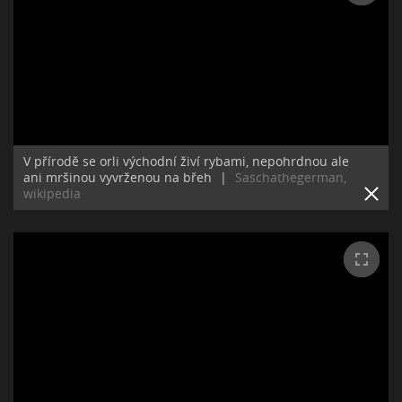
V přírodě se orli východní živí rybami, nepohrdnou ale
ani mršinou vyvrženou na břeh
|
Saschathegerman,
wikipedia