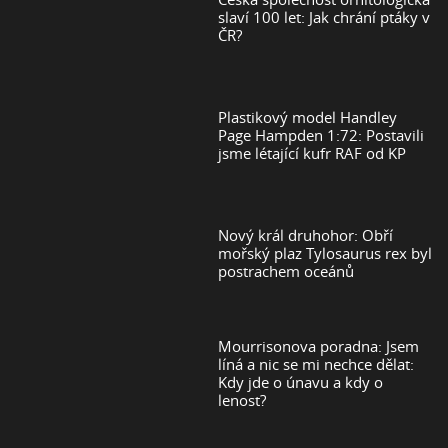
slaví 100 let: Jak chrání ptáky v
ČR?
Plastikový model Handley
Page Hampden 1:72: Postavili
jsme létající kufr RAF od KP
Nový král druhohor: Obří
mořský plaz Tylosaurus rex byl
postrachem oceánů
Mourrisonova poradna: Jsem
líná a nic se mi nechce dělat:
Kdy jde o únavu a kdy o
lenost?