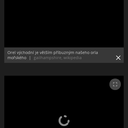
Orel východní je větším příbuzným našeho orla
mořského
|
gailhampshire, wikipedia