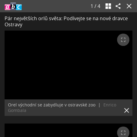
1
/
4
Pár největších orlů světa: Podívejte se na nové dravce
Ostravy
Orel východní se zabydluje v ostravské zoo
|
Enrico
Gombala