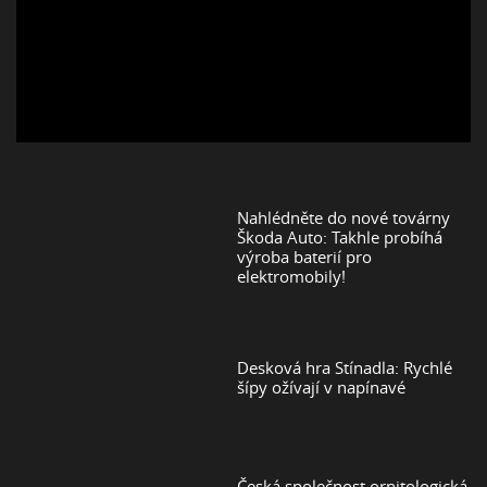
Nahlédněte do nové továrny
Škoda Auto: Takhle probíhá
výroba baterií pro
elektromobily!
Desková hra Stínadla: Rychlé
šípy ožívají v napínavé
Česká společnost ornitologická