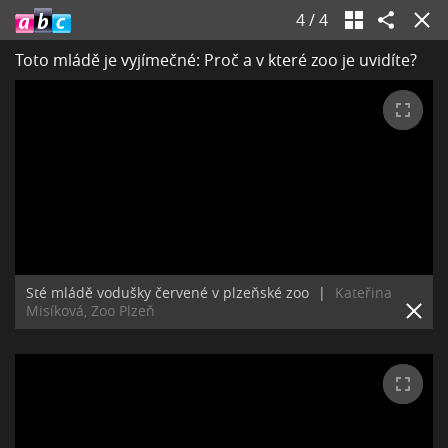
4
/
4
Toto mládě je vyjímečné: Proč a v které zoo je uvidíte?
Sté mládě vodušky červené v plzeňské zoo
|
Kateřina
Misíková, Zoo Plzeň