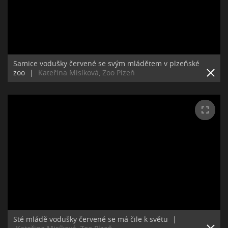
Samice vodušky červené se svým mládětem v plzeňské
zoo
|
Kateřina Misíková, Zoo Plzeň
Sté mládě vodušky červené se má čile k světu
|