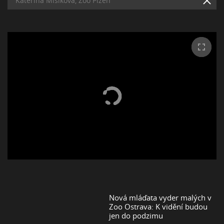
Kateřina Misíková, Zoo Plzeň
Nová mláďata vyder malých v
Zoo Ostrava: K vidění budou
jen do podzimu