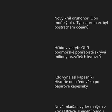
Nový král druhohor: Obří
mořský plaz Tylosaurus rex byl
postrachem oceánů
Hřbitov velryb: Obří
podmořské pohřebiště skrývá
miliony pravěkých kytovců
Kdo vynalezl kapesník?
Historie od středověku po
papírové kapesníky
Nová mláďata vyder malých v
Zoo Ostrava: K vidění budou