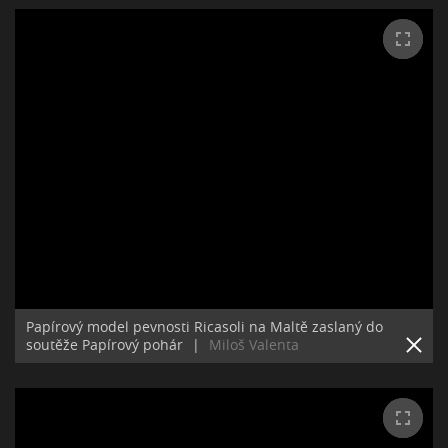
Papírový model pevnosti Ricasoli na Maltě zaslaný do
soutěže Papírový pohár
|
Miloš Valenta