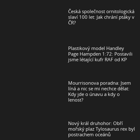
Česká společnost ornitologická
slaví 100 let: Jak chrání ptáky v
ČR?
Plastikový model Handley
Page Hampden 1:72: Postavili
jsme létající kufr RAF od KP
Mourrisonova poradna: Jsem
líná a nic se mi nechce dělat:
Kdy jde o únavu a kdy o
lenost?
Nový král druhohor: Obří
mořský plaz Tylosaurus rex byl
postrachem oceánů