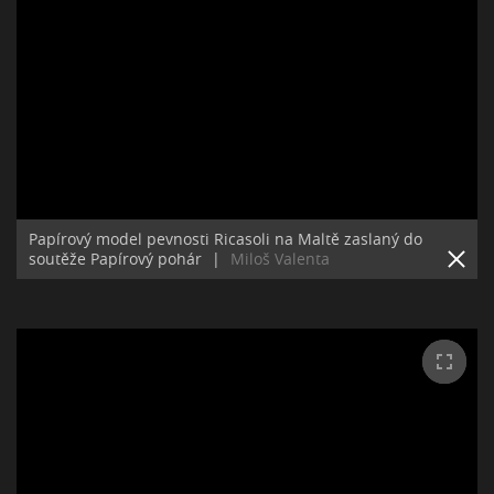
Papírový model pevnosti Ricasoli na Maltě zaslaný do
soutěže Papírový pohár
|
Miloš Valenta