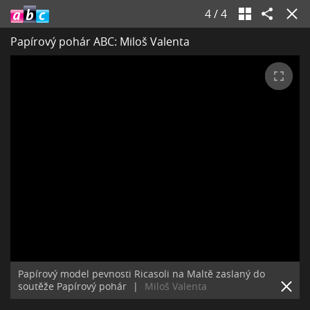
4
/
4
Papírový pohár ABC: Miloš Valenta
Papírový model pevnosti Ricasoli na Maltě zaslaný do
soutěže Papírový pohár
|
Miloš Valenta