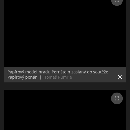
Papírový model hradu Pernštejn zaslaný do soutěže
Papírový pohár
|
Tomáš Pumrle