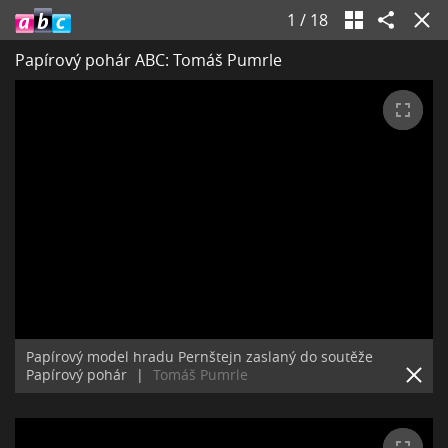
1
/
18
Papírový pohár ABC: Tomáš Pumrle
Papírový model hradu Pernštejn zaslaný do soutěže
Papírový pohár
|
Tomáš Pumrle