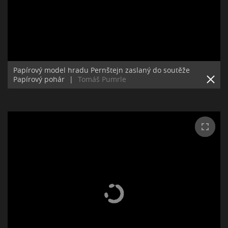
Papírový model hradu Pernštejn zaslaný do soutěže
Papírový pohár
|
Tomáš Pumrle