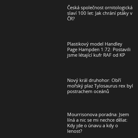
Česká společnost ornitologická
slaví 100 let: Jak chrání ptáky v
ČR?
Plastikový model Handley
Page Hampden 1:72: Postavili
jsme létající kufr RAF od KP
Nový král druhohor: Obří
mořský plaz Tylosaurus rex byl
postrachem oceánů
Mourrisonova poradna: Jsem
líná a nic se mi nechce dělat:
Kdy jde o únavu a kdy o
lenost?