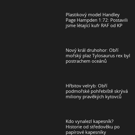
Plastikový model Handley
Page Hampden 1:72: Postavili
jsme létající kufr RAF od KP
Nový král druhohor: Obří
mořský plaz Tylosaurus rex byl
postrachem oceánů
Hřbitov velryb: Obří
podmořské pohřebiště skrývá
miliony pravěkých kytovců
Kdo vynalezl kapesník?
Historie od středověku po
papírové kapesníky