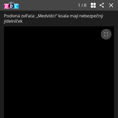
1
/
8
Podivná zvířata: „Medvídci“ koala mají nebezpečný
jídelníček