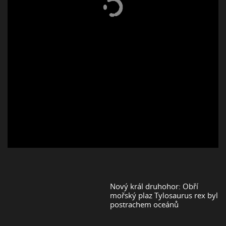
Nový král druhohor: Obří
mořský plaz Tylosaurus rex byl
postrachem oceánů