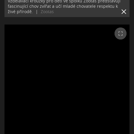
Vzdělávací kroužky pro děti ve spolku Zootas představují
fascinující chov zvířat a učí mladé chovatele respektu k
živé přírodě.
|
Zootas