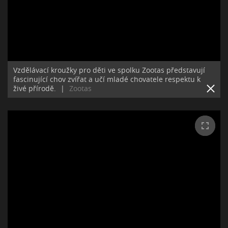
Vzdělávací kroužky pro děti ve spolku Zootas představují
fascinující chov zvířat a učí mladé chovatele respektu k
živé přírodě.
|
Zootas