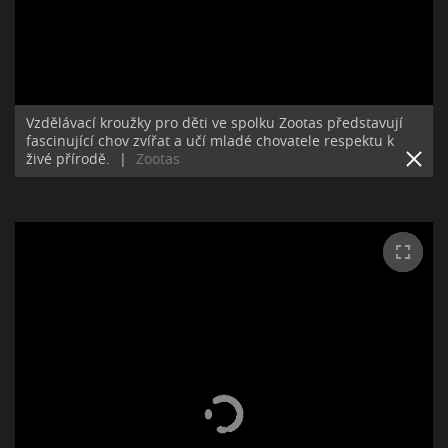
Vzdělávací kroužky pro děti ve spolku Zootas představují
fascinující chov zvířat a učí mladé chovatele respektu k
živé přírodě.
|
Zootas