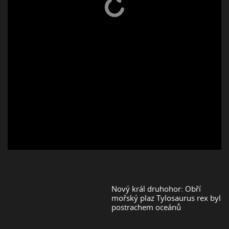
Nový král druhohor: Obří
mořský plaz Tylosaurus rex byl
postrachem oceánů