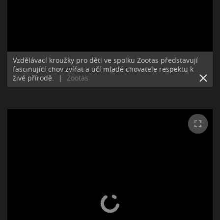
Vzdělávací kroužky pro děti ve spolku Zootas představují
fascinující chov zvířat a učí mladé chovatele respektu k
živé přírodě.
|
Zootas