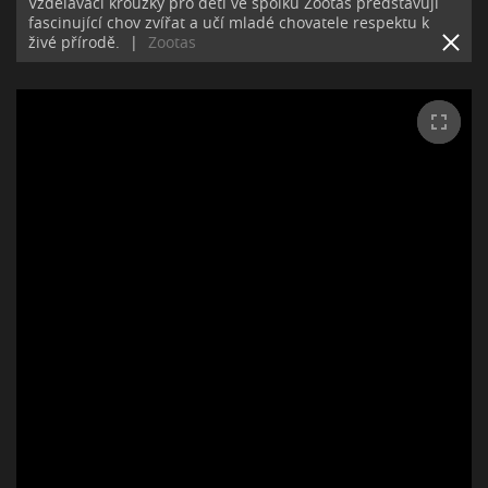
Vzdělávací kroužky pro děti ve spolku Zootas představují
fascinující chov zvířat a učí mladé chovatele respektu k
živé přírodě.
|
Zootas