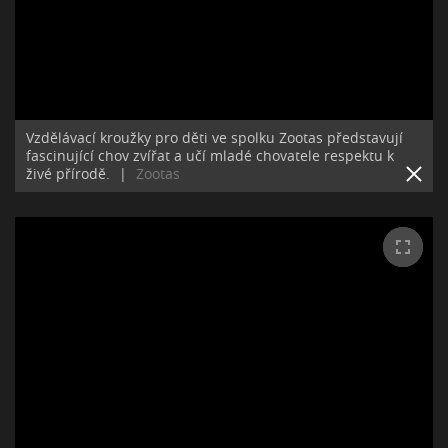
Vzdělávací kroužky pro děti ve spolku Zootas představují
fascinující chov zvířat a učí mladé chovatele respektu k
živé přírodě.
|
Zootas