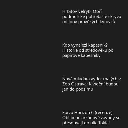
Hřbitov velryb: Obří
podmořské pohřebiště skrývá
miliony pravěkých kytovců
Kdo vynalezl kapesník?
Historie od středověku po
papírové kapesníky
Nová mláďata vyder malých v
Zoo Ostrava: K vidění budou
jen do podzimu
Forza Horizon 6 (recenze):
Oblíbené arkádové závody se
přesouvají do ulic Tokia!