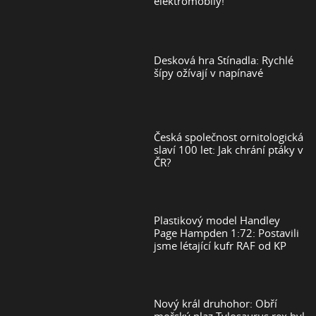
elektromobily!
Desková hra Stínadla: Rychlé
šípy ožívají v napínavé
Česká společnost ornitologická
slaví 100 let: Jak chrání ptáky v
ČR?
Plastikový model Handley
Page Hampden 1:72: Postavili
jsme létající kufr RAF od KP
Nový král druhohor: Obří
mořský plaz Tylosaurus rex byl