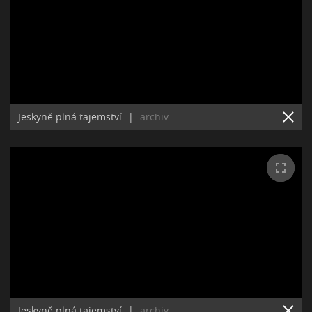
Jeskyně plná tajemství
|
archiv
Jeskyně plná tajemství
|
archiv