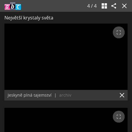
4
/
4
Největší krystaly světa
Jeskyně plná tajemství
|
archiv