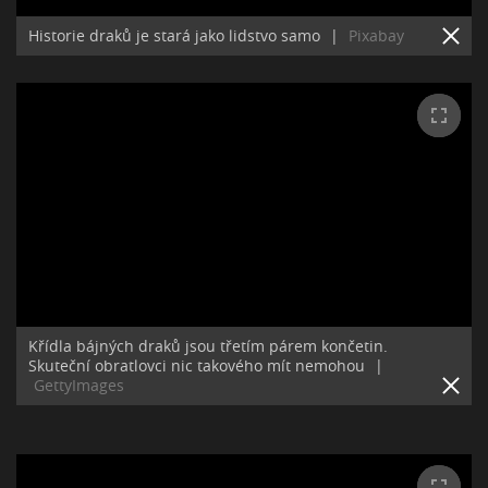
Historie draků je stará jako lidstvo samo
|
Pixabay
Křídla bájných draků jsou třetím párem končetin.
Skuteční obratlovci nic takového mít nemohou
|
GettyImages