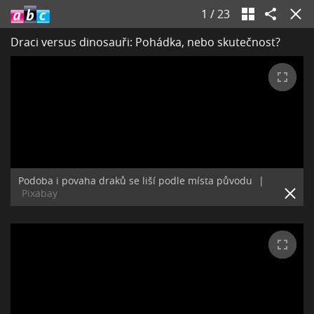
1
/
23
Draci versus dinosauři: Pohádka, nebo skutečnost?
Podoba i povaha draků se liší podle místa původu
|
Pixabay