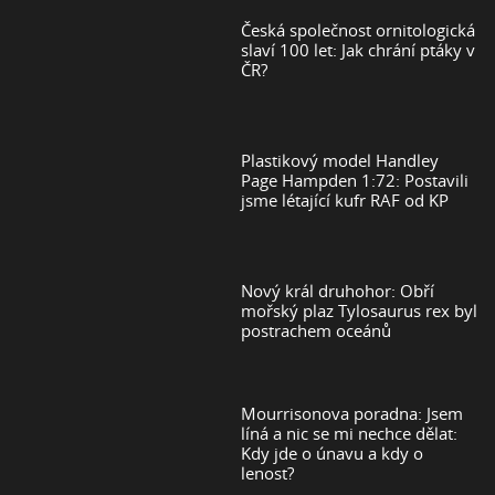
Česká společnost ornitologická
slaví 100 let: Jak chrání ptáky v
ČR?
Plastikový model Handley
Page Hampden 1:72: Postavili
jsme létající kufr RAF od KP
Nový král druhohor: Obří
mořský plaz Tylosaurus rex byl
postrachem oceánů
Mourrisonova poradna: Jsem
líná a nic se mi nechce dělat:
Kdy jde o únavu a kdy o
lenost?