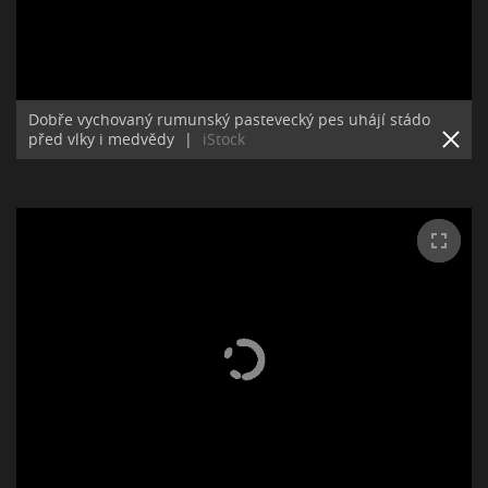
Dobře vychovaný rumunský pastevecký pes uhájí stádo
před vlky i medvědy
|
iStock