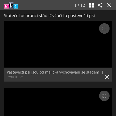
1
/
12
Stateční ochránci stád: Ovčáčtí a pastevečtí psi
Pastevečtí psi jsou od malička vychováváni se stádem
|
YouTube