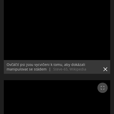
Ovčáčtí psi jsou vycvičeni k tomu, aby dokázali
manipulovat se stádem
|
Steve-65, Wikipedia