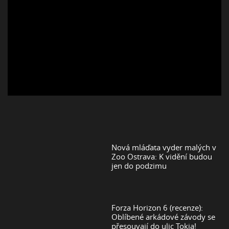
Nová mláďata vyder malých v
Zoo Ostrava: K vidění budou
jen do podzimu
Forza Horizon 6 (recenze):
Oblíbené arkádové závody se
přesouvají do ulic Tokia!