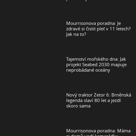
Mourrisonova poradna: Je
zdravé si čistit pleť v 11 letech?
Jak na to?
Tajemství mořského dna: Jak
projekt Seabed 2030 mapuje
neprobádané oceány
Nový traktor Zetor 6: Brněnská
legenda slaví 80 let a jezdí
skoro sama
Mourrisonova poradna: Máma
si domů vodí kamarádku,