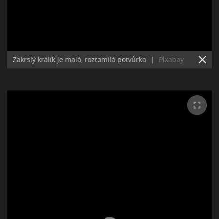
Zakrslý králík je malá, roztomilá potvůrka
|
Pixabay