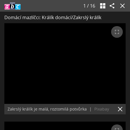
1
/
16
Domácí mazlíčci: Králík domácí/Zakrslý králík
Zakrslý králík je malá, roztomilá potvůrka
|
Pixabay