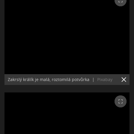
Zakrslý králík je malá, roztomilá potvůrka
|
Pixabay