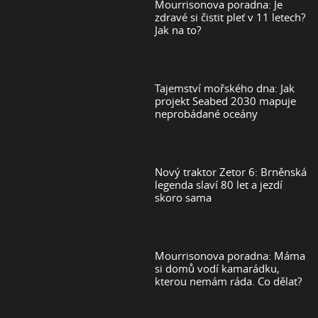
Mourrisonova poradna: Je
zdravé si čistit pleť v 11 letech?
Jak na to?
Tajemství mořského dna: Jak
projekt Seabed 2030 mapuje
neprobádané oceány
Nový traktor Zetor 6: Brněnská
legenda slaví 80 let a jezdí
skoro sama
Mourrisonova poradna: Máma
si domů vodí kamarádku,
kterou nemám ráda. Co dělat?