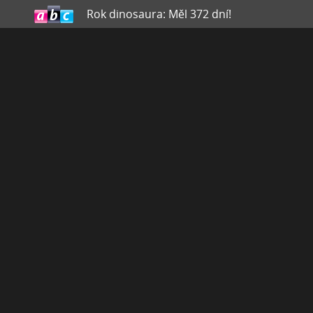
Rok dinosaura: Měl 372 dní!