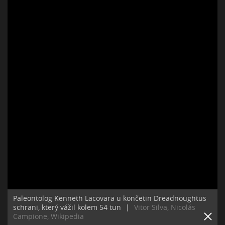
Paleontolog Kenneth Lacovara u končetin Dreadnoughtus
schrani, který vážil kolem 54 tun
|
Vitor Silva, Nicolás
Campione, Wikipedia