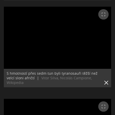
S hmotností přes sedm tun byli tyranosauři těžší než
velcí sloni afričtí
|
Vitor Silva, Nicolás Campione,
Wikipedia