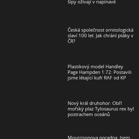
šípy ožívají v napínavé
Česká společnost ornitologická
slaví 100 let: Jak chrání ptáky v
ČR?
Plastikový model Handley
Page Hampden 1:72: Postavili
jsme létající kufr RAF od KP
Nový král druhohor: Obří
mořský plaz Tylosaurus rex byl
postrachem oceánů
Mourrisonova poradna: Jsem