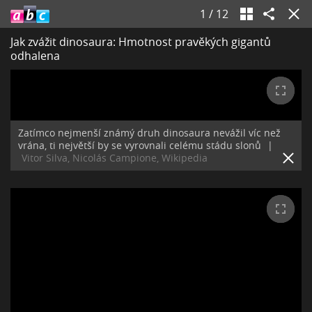
1
/
12
Jak zvážit dinosaura: Hmotnost pravěkých gigantů
odhalena
Zatímco nejmenší známý druh dinosaura nevážil víc než
vrána, ti největší by se vyrovnali celému stádu slonů
|
Vitor Silva, Nicolás Campione, Wikipedia