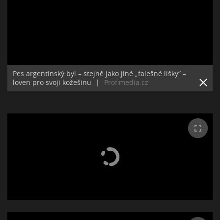
Pes argentinský byl – stejně jako jiné „falešné lišky“ –
loven pro svoji kožešinu
|
Profimedia.cz