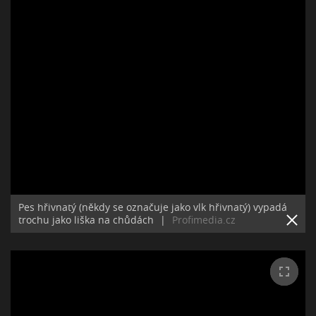
Pes hřivnatý (někdy se označuje jako vlk hřivnatý) vypadá
trochu jako liška na chůdách
|
Profimedia.cz