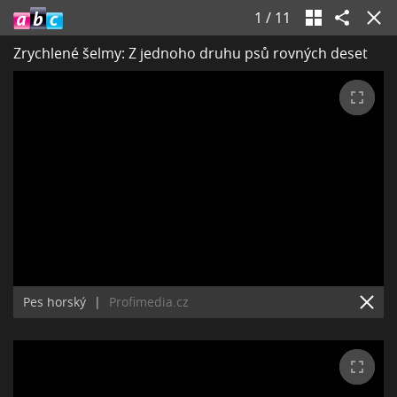
1
/
11
Zrychlené šelmy: Z jednoho druhu psů rovných deset
Pes horský
|
Profimedia.cz