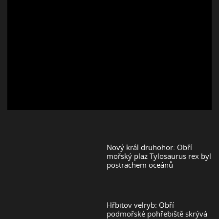
Nový král druhohor: Obří
mořský plaz Tylosaurus rex byl
postrachem oceánů
Hřbitov velryb: Obří
podmořské pohřebiště skrývá