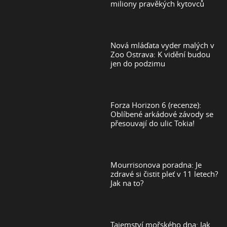
miliony pravěkých kytovců
Nová mláďata vyder malých v
Zoo Ostrava: K vidění budou
jen do podzimu
Forza Horizon 6 (recenze):
Oblíbené arkádové závody se
přesouvají do ulic Tokia!
Mourrisonova poradna: Je
zdravé si čistit pleť v 11 letech?
Jak na to?
Tajemství mořského dna: Jak