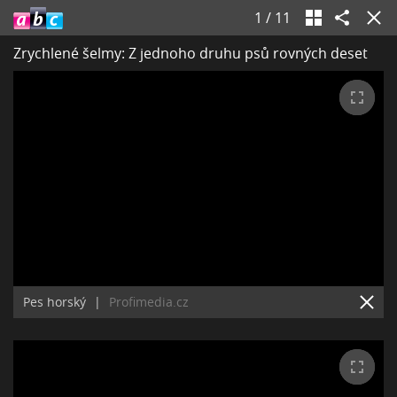
1
/
11
Zrychlené šelmy: Z jednoho druhu psů rovných deset
Pes horský
|
Profimedia.cz