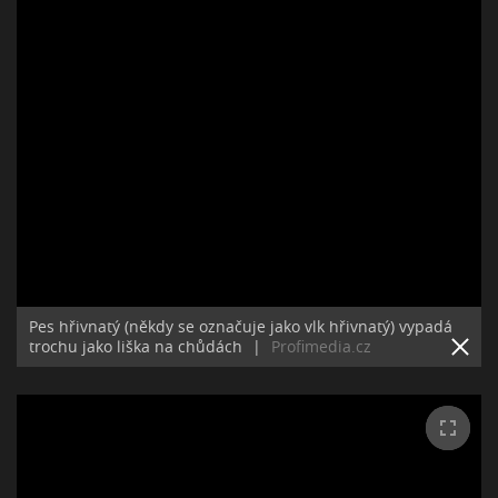
Pes hřivnatý (někdy se označuje jako vlk hřivnatý) vypadá
trochu jako liška na chůdách
|
Profimedia.cz