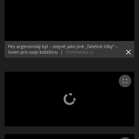
Pes argentinský byl – stejně jako jiné „falešné lišky“ –
loven pro svoji kožešinu
|
Profimedia.cz