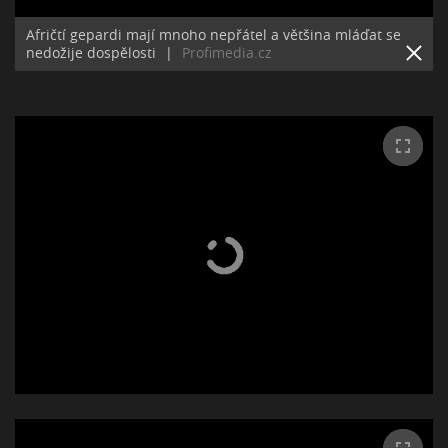
Afričtí gepardi mají mnoho nepřátel a většina mláďat se
nedožije dospělosti
|
Profimedia.cz