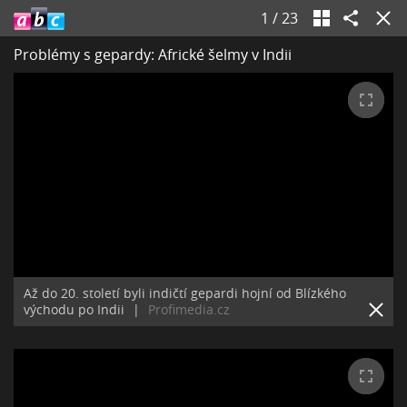
1
/
23
Problémy s gepardy: Africké šelmy v Indii
Až do 20. století byli indičtí gepardi hojní od Blízkého
východu po Indii
|
Profimedia.cz