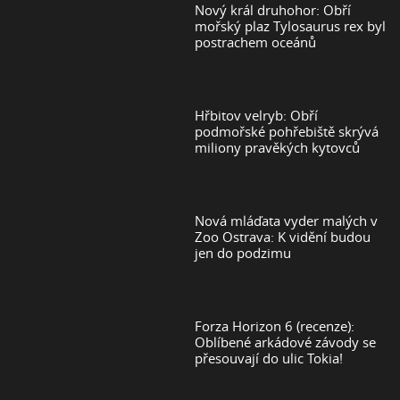
Nový král druhohor: Obří
mořský plaz Tylosaurus rex byl
postrachem oceánů
Hřbitov velryb: Obří
podmořské pohřebiště skrývá
miliony pravěkých kytovců
Nová mláďata vyder malých v
Zoo Ostrava: K vidění budou
jen do podzimu
Forza Horizon 6 (recenze):
Oblíbené arkádové závody se
přesouvají do ulic Tokia!