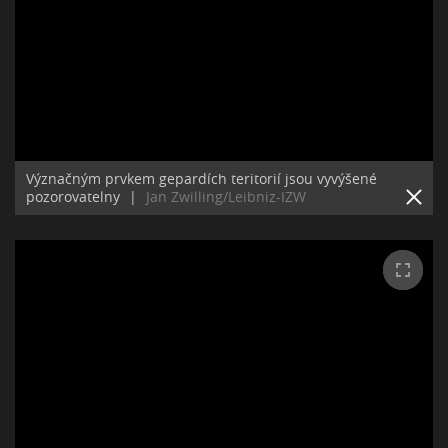
Význačným prvkem gepardích teritorií jsou vyvýšené
pozorovatelny
|
Jan Zwilling/Leibniz-IZW