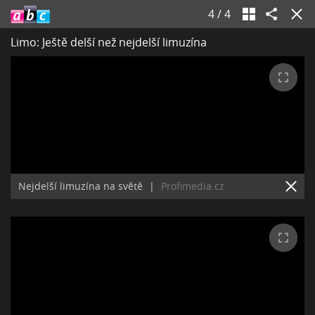
4
/
4
Limo: Ještě delší než nejdelší limuzína
Nejdelší limuzína na světě
|
Profimedia.cz