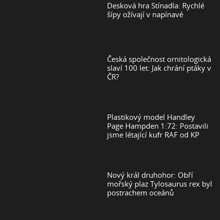
Desková hra Stínadla: Rychlé
šípy ožívají v napínavé
Česká společnost ornitologická
slaví 100 let: Jak chrání ptáky v
ČR?
Plastikový model Handley
Page Hampden 1:72: Postavili
jsme létající kufr RAF od KP
Nový král druhohor: Obří
mořský plaz Tylosaurus rex byl
postrachem oceánů