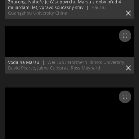
Zhurong. Nahoře je část povrchu Marsu z doby před 4
miliardami let, vpravo současný stav
|
Hai Liu,
Guangzhou University China
Voda na Marsu
|
Wei Luo / Northern Illinois University,
David Pearce, Jaime Culebras, Ross Maynard