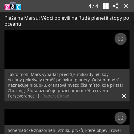
4
/
4
Pláže na Marsu: Vědci objevili na Rudé planetě stopy po
oceánu
Takto mohl Mars vypadat před 3,6 miliardy let, kdy
oceány pokrývaly téměř polovinu planety. Odstín modré
naznačuje hloubku, oranžová hvězdička místo, kde přistál
Zhurong. Žlutá označuje pozici amerického roveru
Perseverance
|
Robert Citron
Schématické znázornění vzniku prvků, které objevil rover