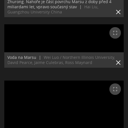
Zhurong. Nahoře je část povrchu Marsu z doby před 4
miliardami let, vpravo současný stav
|
Hai Liu,
Guangzhou University China
Voda na Marsu
|
Wei Luo / Northern Illinois University,
David Pearce, Jaime Culebras, Ross Maynard