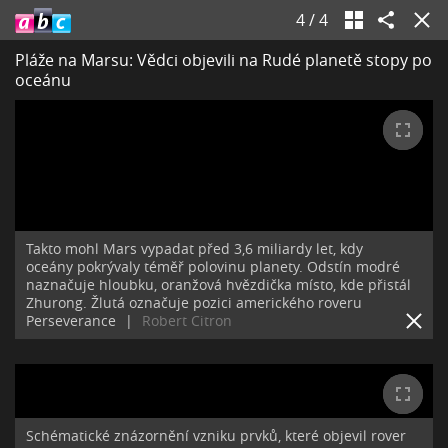
4
/
4
Pláže na Marsu: Vědci objevili na Rudé planetě stopy po
oceánu
Takto mohl Mars vypadat před 3,6 miliardy let, kdy
oceány pokrývaly téměř polovinu planety. Odstín modré
naznačuje hloubku, oranžová hvězdička místo, kde přistál
Zhurong. Žlutá označuje pozici amerického roveru
Perseverance
|
Robert Citron
Schématické znázornění vzniku prvků, které objevil rover