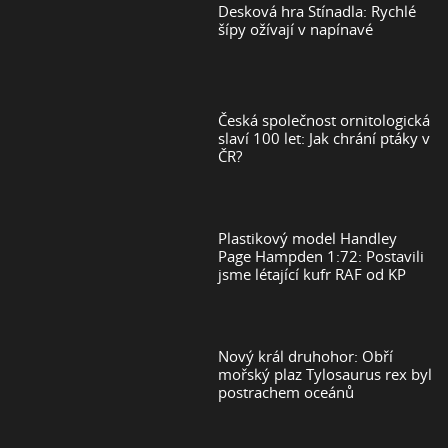
Desková hra Stínadla: Rychlé
šípy ožívají v napínavé
Česká společnost ornitologická
slaví 100 let: Jak chrání ptáky v
ČR?
Plastikový model Handley
Page Hampden 1:72: Postavili
jsme létající kufr RAF od KP
Nový král druhohor: Obří
mořský plaz Tylosaurus rex byl
postrachem oceánů