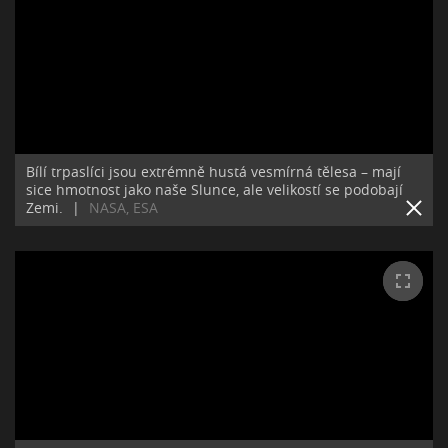
Bílí trpaslíci jsou extrémně hustá vesmírná tělesa – mají
sice hmotnost jako naše Slunce, ale velikostí se podobají
Zemi.
|
NASA, ESA