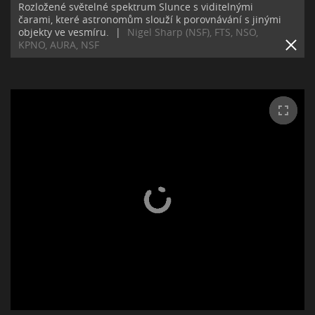
Rozložené světelné spektrum Slunce s viditelnými
čarami, které astronomům slouží k porovnávání s jinými
objekty ve vesmíru.
|
Nigel Sharp (NSF), FTS, NSO,
KPNO, AURA, NSF