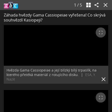
1
/
5
Záhada hvězdy Gama Cassiopeiae vyřešena! Co skrývá
souhvězdí Kasiopeji?
Hvězda Gama Cassiopeiae a její blízký bílý trpaslík, na
kterého přetéká materiál z rotujícího disku.
|
ESA, Y.
Nazé