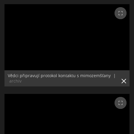
Vědci připravují protokol kontaktu s mimozemšťany
|
archiv