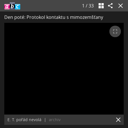
1
/
33
Den poté: Protokol kontaktu s mimozemšťany
E. T. pořád nevolá
|
archiv