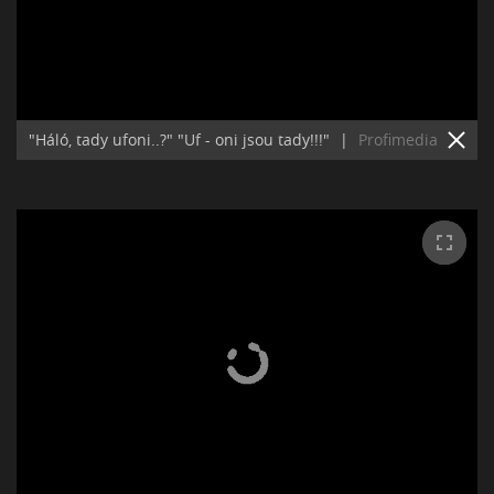
"Háló, tady ufoni..?" "Uf - oni jsou tady!!!"
|
Profimedia