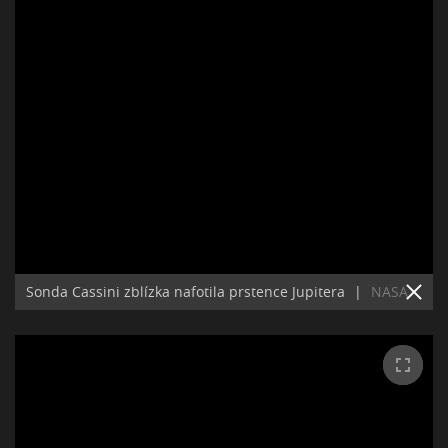
Sonda Cassini zblízka nafotila prstence Jupitera
|
NASA