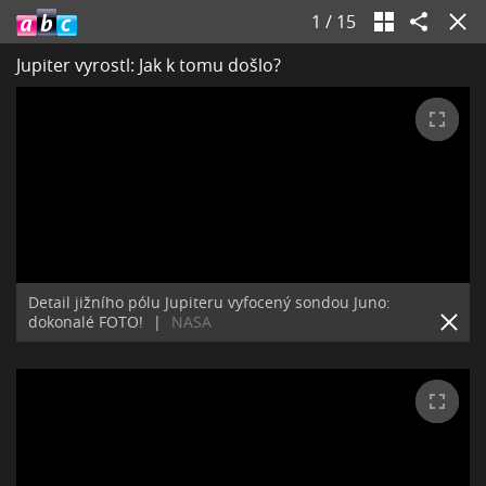
1
/
15
Jupiter vyrostl: Jak k tomu došlo?
Detail jižního pólu Jupiteru vyfocený sondou Juno:
dokonalé FOTO!
|
NASA