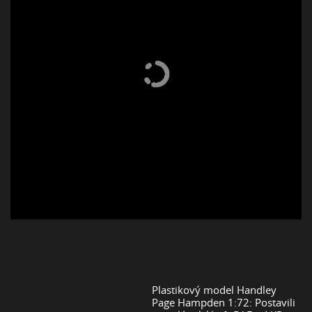
Plastikový model Handley
Page Hampden 1:72: Postavili