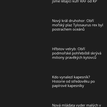
jsme létající kufr RAF od KP
Nový král druhohor: Obří
mořský plaz Tylosaurus rex byl
postrachem oceánů
Hřbitov velryb: Obří
podmořské pohřebiště skrývá
miliony pravěkých kytovců
Kdo vynalezl kapesník?
Historie od středověku po
papírové kapesníky
Nová mláďata vyder malých v