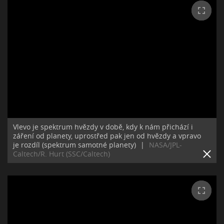
Vlevo je spektrum hvězdy v době, kdy k nám přichází i
záření od planety, uprostřed pak jen od hvězdy a vpravo
je rozdíl (spektrum samotné planety)
|
NASA/JPL-
Caltech/R. Hurt (SSC/Caltech)