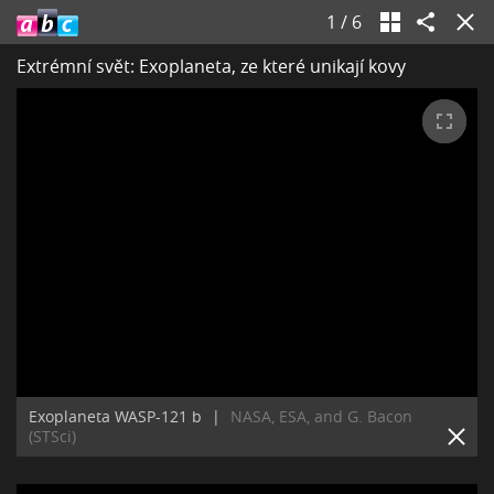
1
/
6
Extrémní svět: Exoplaneta, ze které unikají kovy
Exoplaneta WASP-121 b
|
NASA, ESA, and G. Bacon
(STSci)