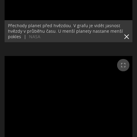
Přechody planet před hvězdou. V grafu je vidět jasnost
hvězdy v průběhu času. U menší planety nastane menší
pokles
|
NASA