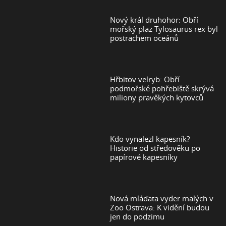
Nový král druhohor: Obří
mořský plaz Tylosaurus rex byl
postrachem oceánů
Hřbitov velryb: Obří
podmořské pohřebiště skrývá
miliony pravěkých kytovců
Kdo vynalezl kapesník?
Historie od středověku po
papírové kapesníky
Nová mláďata vyder malých v
Zoo Ostrava: K vidění budou
jen do podzimu