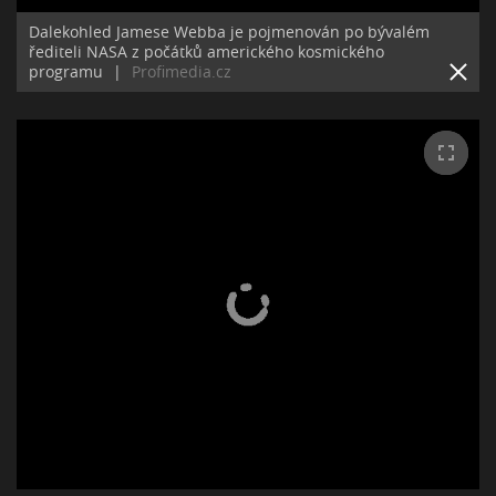
Dalekohled Jamese Webba je pojmenován po bývalém
řediteli NASA z počátků amerického kosmického
programu
|
Profimedia.cz