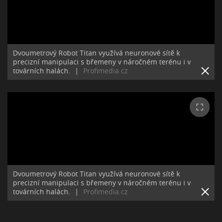
Dvoumetrový Robot Titan využívá neuronové sítě k
precizní manipulaci s břemeny v náročném terénu i v
továrních halách.
|
Profimedia.cz
Dvoumetrový Robot Titan využívá neuronové sítě k
precizní manipulaci s břemeny v náročném terénu i v
továrních halách.
|
Profimedia.cz