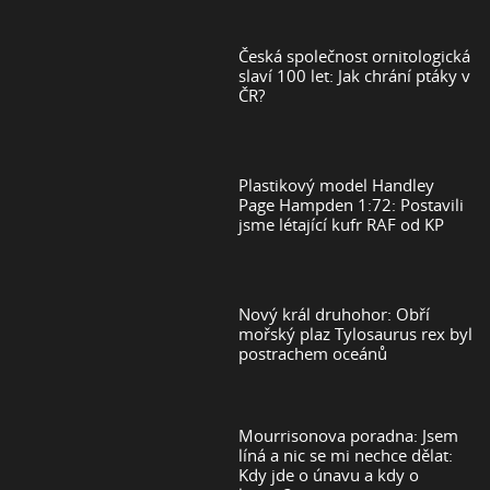
Česká společnost ornitologická
slaví 100 let: Jak chrání ptáky v
ČR?
Plastikový model Handley
Page Hampden 1:72: Postavili
jsme létající kufr RAF od KP
Nový král druhohor: Obří
mořský plaz Tylosaurus rex byl
postrachem oceánů
Mourrisonova poradna: Jsem
líná a nic se mi nechce dělat:
Kdy jde o únavu a kdy o