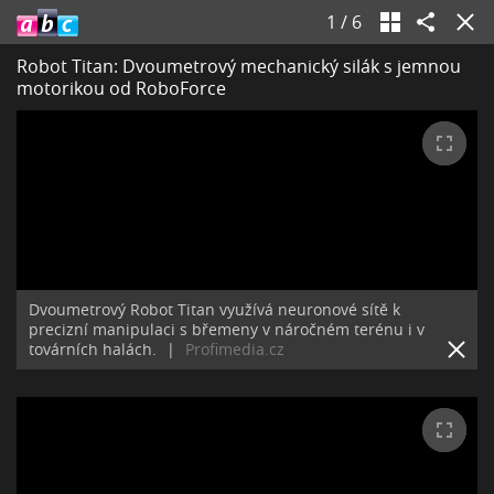
1
/
6
Robot Titan: Dvoumetrový mechanický silák s jemnou
motorikou od RoboForce
Dvoumetrový Robot Titan využívá neuronové sítě k
precizní manipulaci s břemeny v náročném terénu i v
továrních halách.
|
Profimedia.cz