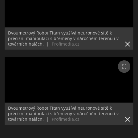
Dvoumetrový Robot Titan využívá neuronové sítě k
precizní manipulaci s břemeny v náročném terénu i v
továrních halách.
|
Profimedia.cz
Dvoumetrový Robot Titan využívá neuronové sítě k
precizní manipulaci s břemeny v náročném terénu i v
továrních halách.
|
Profimedia.cz