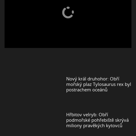
Nový král druhohor: Obří
mořský plaz Tylosaurus rex byl
postrachem oceánů
Hřbitov velryb: Obří
podmořské pohřebiště skrývá
miliony pravěkých kytovců