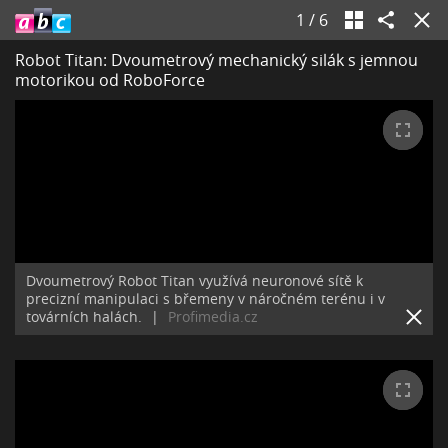
1
/
6
Robot Titan: Dvoumetrový mechanický silák s jemnou
motorikou od RoboForce
Dvoumetrový Robot Titan využívá neuronové sítě k
precizní manipulaci s břemeny v náročném terénu i v
továrních halách.
|
Profimedia.cz