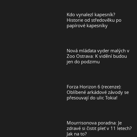
Kdo vynalezl kapesník?
Historie od středověku po
papírové kapesníky
Nová mláďata vyder malých v
Zoo Ostrava: K vidění budou
jen do podzimu
Forza Horizon 6 (recenze):
Oblíbené arkádové závody se
přesouvají do ulic Tokia!
Mourrisonova poradna: Je
zdravé si čistit pleť v 11 letech?
Jak na to?