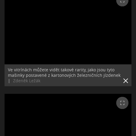
Ve vitrínách můžete vidět takové rarity, jako jsou tyto
mašinky postavené z kartonových železničních jízdenek
|
Zdeněk Ležák