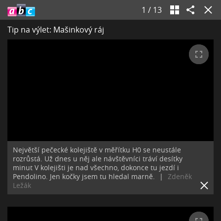
1
/
13
Tip na výlet: Mašinkový ráj
Největší pečecké kolejiště v měřítku H0 se neustále
rozrůstá. Už dnes u něj ale návštěvníci tráví desítky
minut V kolejišti je nad všechno, dokonce tu jezdí i
Pendolino. Jen kočky jsem tu hledal marně.
|
Zdeněk
Ležák