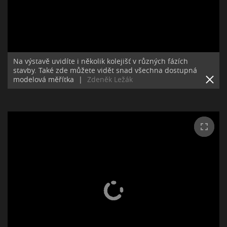
Na výstavě uvidíte i několik kolejišť v různých fázích
stavby. Také zde můžete vidět snad všechna dostupná
modelová měřítka
|
Zdeněk Ležák