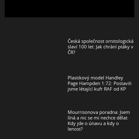
Česká společnost ornitologická
slaví 100 let: Jak chrání ptáky v
ČR?
Plastikový model Handley
Page Hampden 1:72: Postavili
jsme létající kufr RAF od KP
Mourrisonova poradna: Jsem
líná a nic se mi nechce dělat:
Kdy jde o únavu a kdy o
lenost?