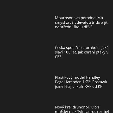
Mourrisonova poradna: Má
smysl zrušit devátou třídu a jít
na střední školu dřív?
Česká společnost ornitologická
slaví 100 let: Jak chrání ptáky v
ČR?
Plastikový model Handley
Page Hampden 1:72: Postavili
jsme létající kufr RAF od KP
Nový král druhohor: Obří
mořský plaz Tylosaurus rex byl