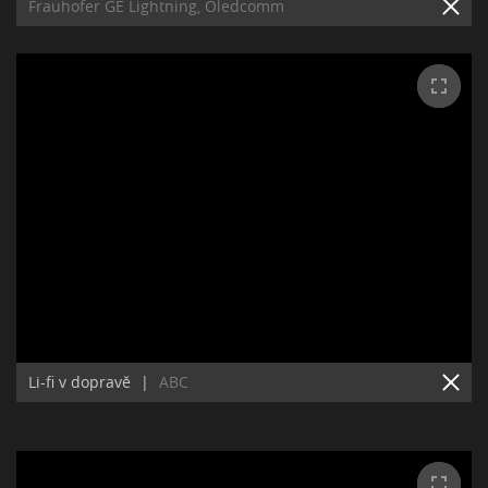
Frauhofer GE Lightning, Oledcomm
Li-fi v dopravě
|
ABC