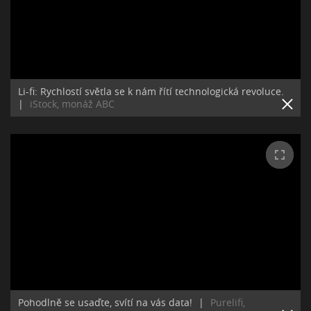
Li-fi: Rychlostí světla se k nám řítí technologická revoluce.
|
iStock, monáž ABC
Pohodlně se usaďte, svítí na vás data!
|
Purelifi,