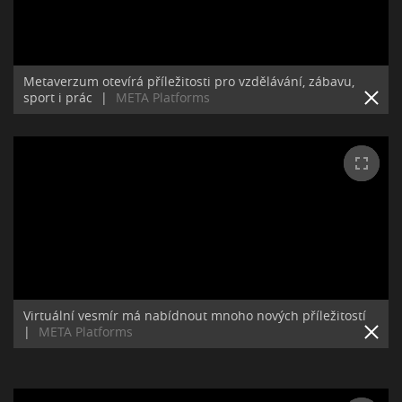
Metaverzum otevírá příležitosti pro vzdělávání, zábavu,
sport i prác
|
META Platforms
Virtuální vesmír má nabídnout mnoho nových příležitostí
|
META Platforms