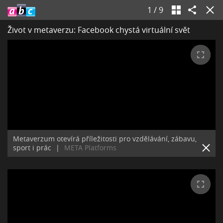
1
/
9
Život v metaverzu: Facebook chystá virtuální svět
Metaverzum otevírá příležitosti pro vzdělávání, zábavu,
sport i prác
|
META Platforms