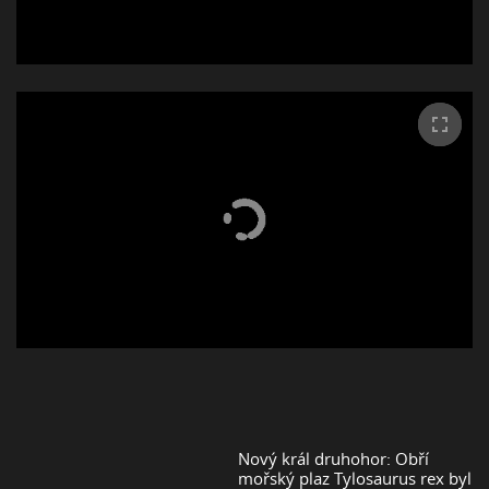
Nový král druhohor: Obří
mořský plaz Tylosaurus rex byl