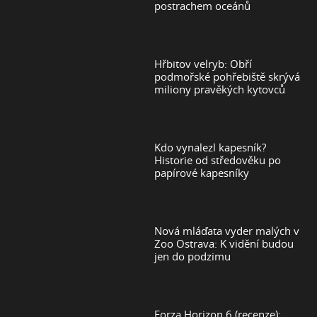
postrachem oceánů
Hřbitov velryb: Obří
podmořské pohřebiště skrývá
miliony pravěkých kytovců
Kdo vynalezl kapesník?
Historie od středověku po
papírové kapesníky
Nová mláďata vyder malých v
Zoo Ostrava: K vidění budou
jen do podzimu
Forza Horizon 6 (recenze):