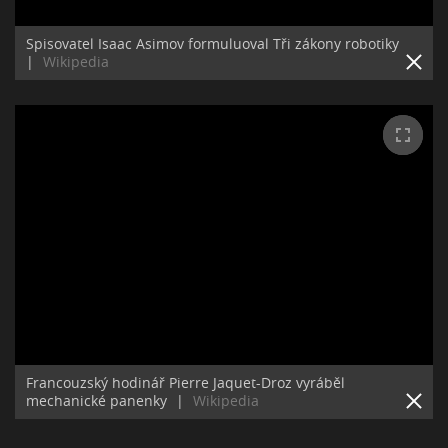
Spisovatel Isaac Asimov formuluoval Tři zákony robotiky
|
Wikipedia
Francouzský hodinář Pierre Jaquet-Droz vyráběl
mechanické panenky
|
Wikipedia