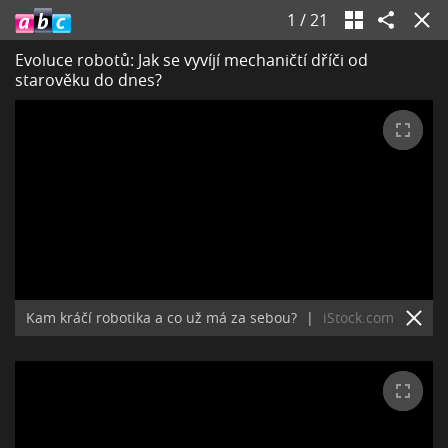
1
/
21
Evoluce robotů: Jak se vyvíjí mechaničtí dříči od
starověku do dnes?
Kam kráčí robotika a co už má za sebou?
|
iStock.com