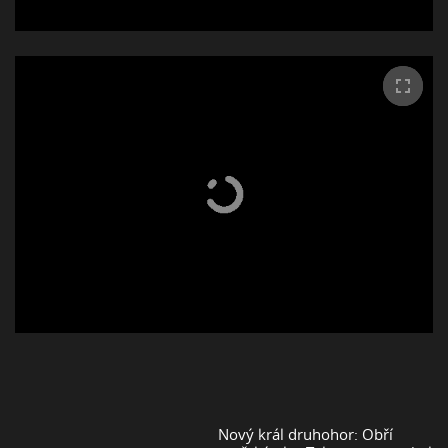
Nový král druhohor: Obří