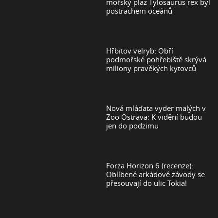
mořský plaz Tylosaurus rex byl
postrachem oceánů
Hřbitov velryb: Obří
podmořské pohřebiště skrývá
miliony pravěkých kytovců
Nová mláďata vyder malých v
Zoo Ostrava: K vidění budou
jen do podzimu
Forza Horizon 6 (recenze):
Oblíbené arkádové závody se
přesouvají do ulic Tokia!