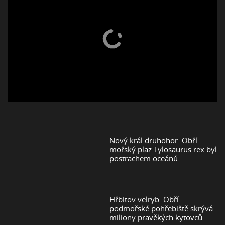
Nový král druhohor: Obří
mořský plaz Tylosaurus rex byl
postrachem oceánů
Hřbitov velryb: Obří
podmořské pohřebiště skrývá
miliony pravěkých kytovců