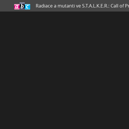
Radiace a mutanti ve S.T.A.L.K.E.R.: Call of P