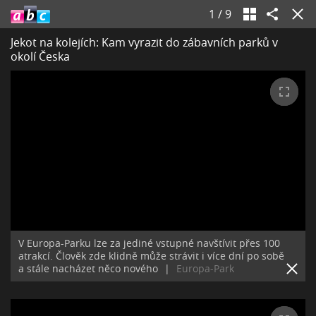
1
/
9
Jekot na kolejích: Kam vyrazit do zábavních parků v
okolí Česka
V Europa-Parku lze za jediné vstupné navštívit přes 100
atrakcí. Člověk zde klidně může strávit i více dní po sobě
a stále nacházet něco nového
|
Europa-Park