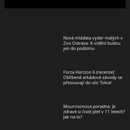
Nová mláďata vyder malých v
Zoo Ostrava: K vidění budou
jen do podzimu
Forza Horizon 6 (recenze):
Oblíbené arkádové závody se
přesouvají do ulic Tokia!
Mourrisonova poradna: Je
zdravé si čistit pleť v 11 letech?
Jak na to?