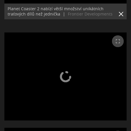
Planet Coaster 2 nabízí větší množství unikátních
traťových dílů než jednička
|
Frontier Developments