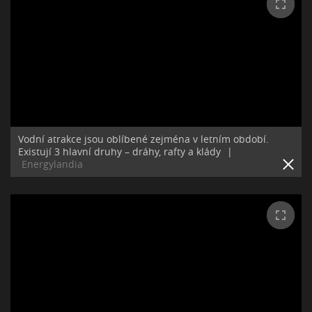
Vodní atrakce jsou oblíbené zejména v letním období.
Existují 3 hlavní druhy – dráhy, rafty a klády
|
Energylandia