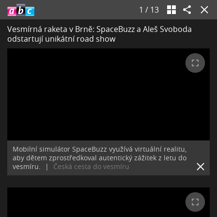
1
/
13
Vesmírná raketa v Brně: SpaceBuzz a Aleš Svoboda
odstartují unikátní road show
Mobilní simulátor SpaceBuzz využívá virtuální realitu,
aby dětem zprostředkoval autentický zážitek z letu do
vesmíru.
|
Česká cesta do vesmíru