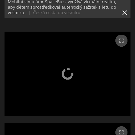
Mobilní simulátor SpaceBuzz využívá virtuální realitu,
aby dětem zprostředkoval autentický zážitek z letu do
vesmíru.
|
Česká cesta do vesmíru