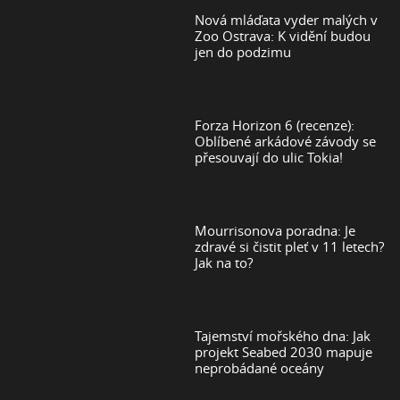
Nová mláďata vyder malých v
Zoo Ostrava: K vidění budou
jen do podzimu
Forza Horizon 6 (recenze):
Oblíbené arkádové závody se
přesouvají do ulic Tokia!
Mourrisonova poradna: Je
zdravé si čistit pleť v 11 letech?
Jak na to?
Tajemství mořského dna: Jak
projekt Seabed 2030 mapuje
neprobádané oceány