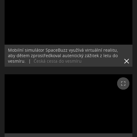
Mobilní simulátor SpaceBuzz využívá virtuální realitu,
aby dětem zprostředkoval autentický zážitek z letu do
vesmíru.
|
Česká cesta do vesmíru