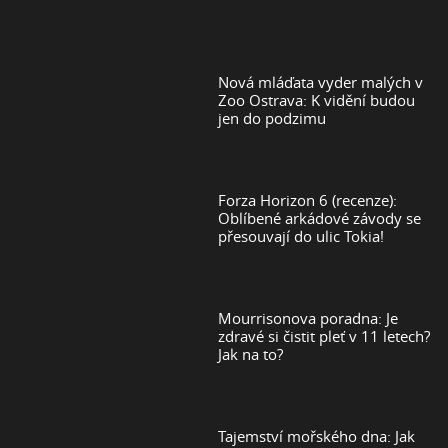
Nová mláďata vyder malých v
Zoo Ostrava: K vidění budou
jen do podzimu
Forza Horizon 6 (recenze):
Oblíbené arkádové závody se
přesouvají do ulic Tokia!
Mourrisonova poradna: Je
zdravé si čistit pleť v 11 letech?
Jak na to?
Tajemství mořského dna: Jak