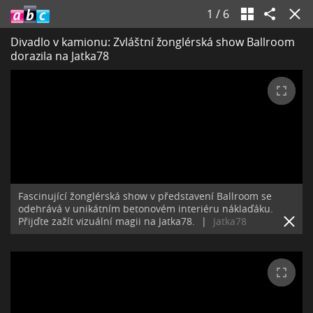
1
/
6
Divadlo v kamionu: Zvláštní žonglérská show Ballroom
dorazila na Jatka78
Fascinující žonglérská show v představení Ballroom se
odehrává v unikátním betonovém interiéru náklaďáku.
Přijďte zažít vizuální magii na Jatka78.
|
Jatka78