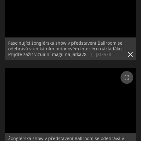
Fascinující žonglérská show v představení Ballroom se
odehrává v unikátním betonovém interiéru náklaďáku.
Přijďte zažít vizuální magii na Jatka78.
|
Jatka78
Žonglérská show v představení Ballroom se odehrává v