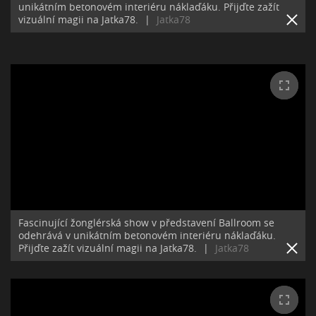
unikátním betonovém interiéru náklaďáku. Přijďte zažít
vizuální magii na Jatka78.
|
Jatka78
Fascinující žonglérská show v představení Ballroom se
odehrává v unikátním betonovém interiéru náklaďáku.
Přijďte zažít vizuální magii na Jatka78.
|
Jatka78