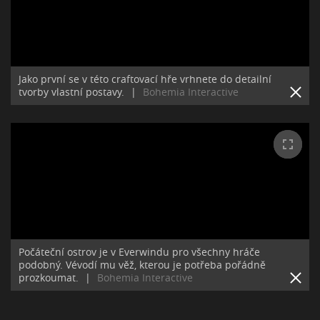
Jako první se v této craftovací hře vrhnete do detailní
tvorby vlastní postavy.
|
Bohemia Interactive
Počáteční ostrov je v Everwindu pro všechny hráče
podobný. Vévodí mu věž, kterou je potřeba pořádně
prozkoumat.
|
Bohemia Interactive