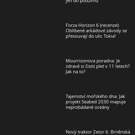
jen do podzimu
Forza Horizon 6 (recenze):
Oblíbené arkádové závody se
přesouvají do ulic Tokia!
Mourrisonova poradna: Je
zdravé si čistit pleť v 11 letech?
Jak na to?
Tajemství mořského dna: Jak
projekt Seabed 2030 mapuje
neprobádané oceány
Nový traktor Zetor 6: Brněnská