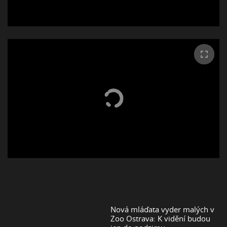
Nová mláďata vyder malých v
Zoo Ostrava: K vidění budou