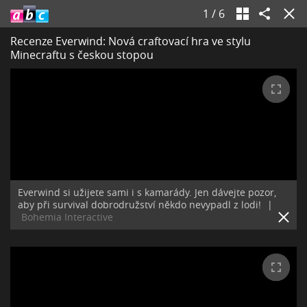
1
/
6
Recenze Everwind: Nová craftovací hra ve stylu
Minecraftu s českou stopou
Everwind si užijete sami i s kamarády. Jen dávejte pozor,
aby při survival dobrodružství někdo nevypadl z lodi!
|
Bohemia Interactive