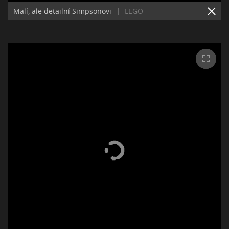
Malí, ale detailní Simpsonovi
|
LEGO