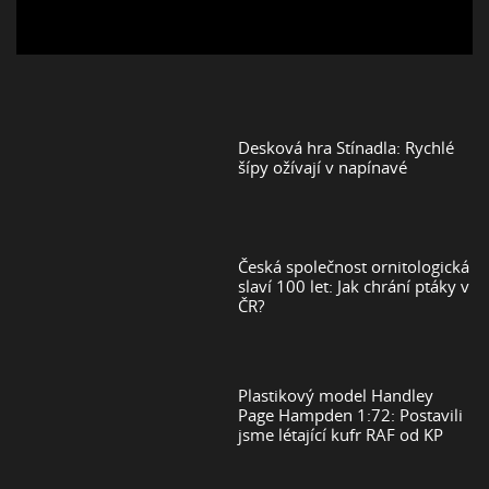
Desková hra Stínadla: Rychlé
šípy ožívají v napínavé
Česká společnost ornitologická
slaví 100 let: Jak chrání ptáky v
ČR?
Plastikový model Handley
Page Hampden 1:72: Postavili
jsme létající kufr RAF od KP