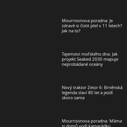
Mourrisonova poradna: Je
zdravé si čistit pleť v 11 letech?
Jak na to?
Tajemství mořského dna: Jak
projekt Seabed 2030 mapuje
neprobádané oceány
Nový traktor Zetor 6: Brněnská
legenda slaví 80 let a jezdí
skoro sama
Mourrisonova poradna: Máma
si domů vodí kamarádku,